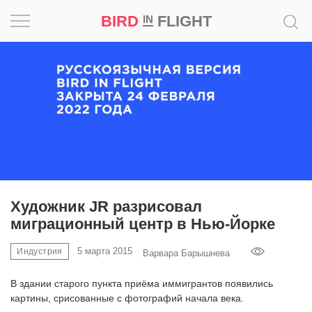
BIRD
FLIGHT
IN
Вдохновение
Почему
это
шедевр
Мир
Игра
Художник JR разрисовал
миграционный центр в Нью-Йорке
Новости
5 марта 2015
Индустрия
Варвара Барышнева
Bird
in
В здании старого пункта приёма иммигрантов появились
Flight
картины, срисованные с фотографий начала века.
Prize