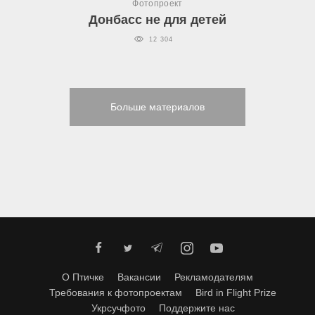
Фотопроект
Донбасс не для детей
12 304
Больше материалов
О Птичке
Вакансии
Рекламодателям
Требования к фотопроектам
Bird in Flight Prize
Укрсучфото
Поддержите нас