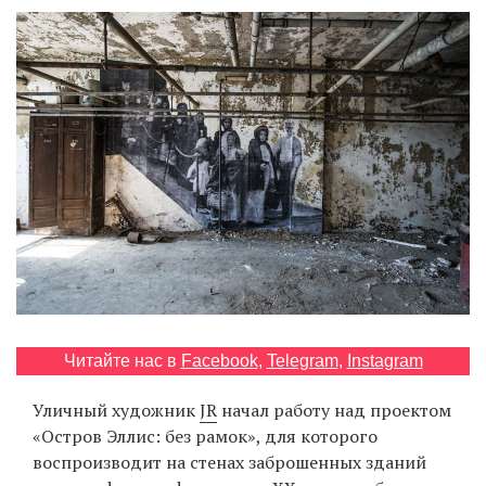
‘21
Фотопроект
Репортаж
Партнерский
материал
О
птичке
Рекламодателям
Читайте нас в
Facebook
,
Telegram
,
Instagram
Уличный художник
JR
начал работу над проектом
«Остров Эллис: без рамок», для которого
воспроизводит на стенах заброшенных зданий