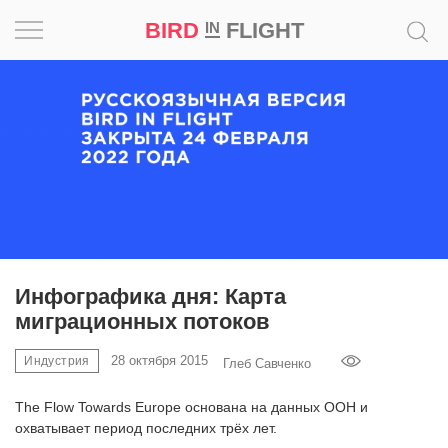
BIRD
FLIGHT
IN
Вдохновение
Почему
это
шедевр
Мир
Игра
Инфографика дня: Карта
миграционных потоков
Новости
28 октября 2015
Индустрия
Глеб Савченко
Bird
in
The Flow Towards Europe основана на данных ООН и
Flight
охватывает период последних трёх лет.
Prize