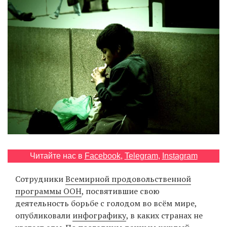
‘21
Фотопроект
Репортаж
Партнерский
материал
О
птичке
Читайте нас в
Facebook
,
Telegram
,
Instagram
Рекламодателям
Сотрудники
Всемирной продовольственной
программы ООН
, посвятившие свою
деятельность борьбе с голодом во всём мире,
опубликовали
инфографику
, в каких странах не