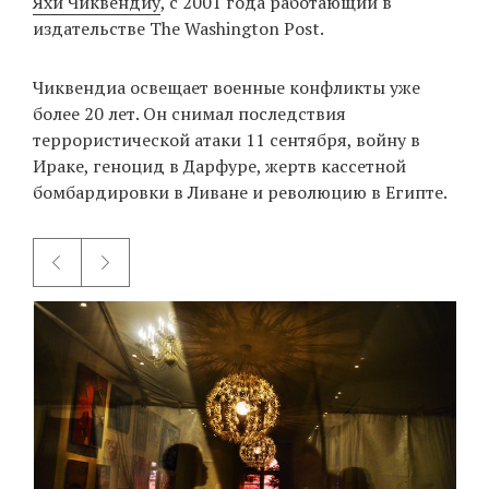
Яхи Чиквендиу
, с 2001 года работающий в
издательстве The Washington Post.
EN
UA
Чиквендиа освещает военные конфликты уже
более 20 лет. Он снимал последствия
террористической атаки 11 сентября, войну в
Ираке, геноцид в Дарфуре, жертв кассетной
бомбардировки в Ливане и революцию в Египте.