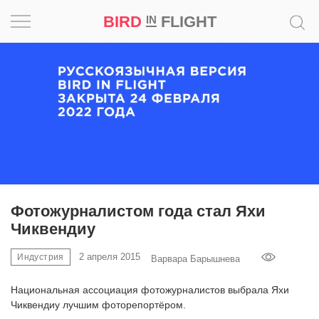
BIRD
FLIGHT
IN
Вдохновение
Почему
это
шедевр
Мир
Игра
Фотожурналистом года стал Яхи
Чиквендиу
Новости
2 апреля 2015
Индустрия
Варвара Барышнева
Bird
in
Национальная ассоциация фотожурналистов выбрала Яхи
Flight
Чиквендиу лучшим фоторепортёром.
Prize