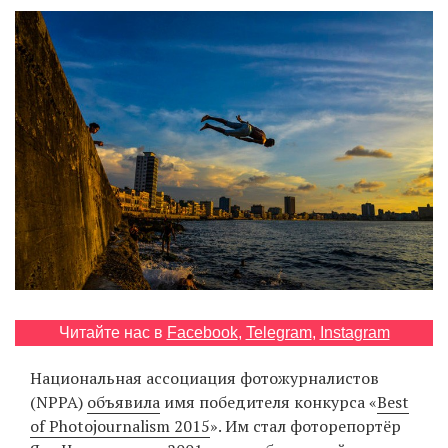
‘21
Фотопроект
Репортаж
Партнерский
материал
О
птичке
Рекламодателям
Читайте нас в
Facebook
,
Telegram
,
Instagram
Национальная ассоциация фотожурналистов
(NPPA)
объявила
имя победителя конкурса «
Best
of Photojournalism 2015
». Им стал фоторепортёр