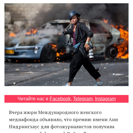
‘21
Фотопроект
Репортаж
Партнерский
материал
О
птичке
Рекламодателям
Читайте нас в
Facebook
,
Telegram
,
Instagram
Вчера жюри Международного женского
медиафонда объявило, что премию имени Ани
Нидрингхаус для фотожурналистов получила