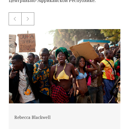
Центрально-Африканской Республике.
Rebecca Blackwell
R