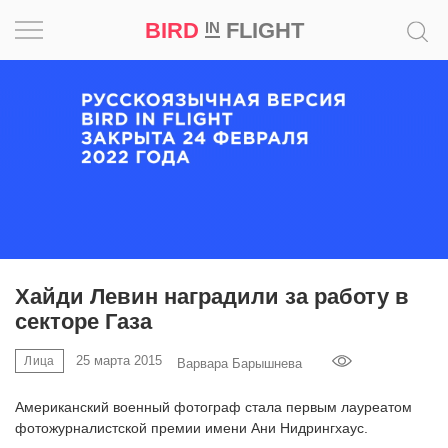
BIRD
FLIGHT
IN
Вдохновение
Почему
это
шедевр
Мир
Игра
Хайди Левин наградили за работу в
секторе Газа
Новости
25 марта 2015
Лица
Варвара Барышнева
Bird
in
Американский военный фотограф стала первым лауреатом
Flight
фотожурналистской премии имени Ани Нидрингхаус.
Prize