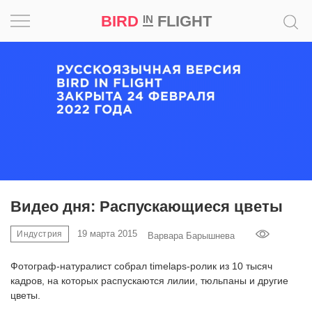
BIRD
FLIGHT
IN
Вдохновение
Почему
это
шедевр
Мир
Игра
Видео дня: Распускающиеся цветы
Новости
19 марта 2015
Индустрия
Варвара Барышнева
Фотограф-натуралист собрал timelaps-ролик из 10 тысяч
Bird
кадров, на которых распускаются лилии, тюльпаны и другие
in
Flight
цветы.
Prize