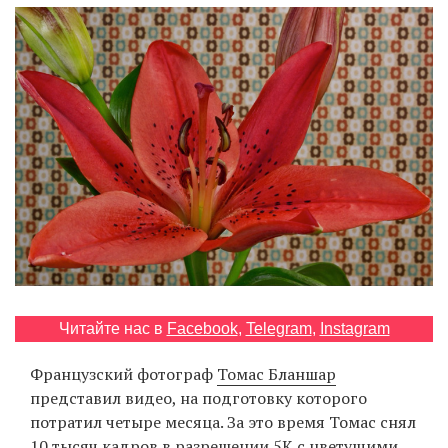
‘21
Фотопроект
Репортаж
Партнерский
материал
О
птичке
Рекламодателям
Читайте нас в
Facebook
,
Telegram
,
Instagram
Французский фотограф
Томас Бланшар
представил видео, на подготовку которого
потратил четыре месяца. За это время Томас снял
10 тысяч кадров в разрешении 5К с цветущими