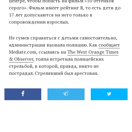
центре, чтобы попасть на фильм «50 оттенков
серого». Фильм имеет рейтинг R, то есть дети до
17 лет допускаются на него только в
EN
UA
сопровождении взрослых.
Не сумев справиться с детьми самостоятельно,
администрация вызвала полицию. Как
сообщает
Mediate.com, ссылаясь на
The West Orange Times
& Observer
, толпа встретила полицейских
стрельбой, в которой, правда, никто не
пострадал. Стрелявший был арестован.