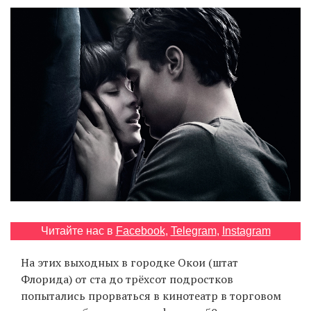
‘21
Фотопроект
Репортаж
Партнерский
материал
О
птичке
Рекламодателям
Читайте нас в
Facebook
,
Telegram
,
Instagram
На этих выходных в городке Окои (штат
Флорида) от ста до трёхсот подростков
попытались прорваться в кинотеатр в торговом