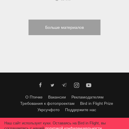
Больше материалов
О Птичке
Вакансии
Рекламодателям
Требования к фотопроектам
Bird in Flight Prize
Укрсучфото
Поддержите нас
Любое использование материалов допускается только с согласия
Наш сайт использует куки. Оставаясь на Bird in Flight, вы
редакции
.
© 2026, Bird In Flight.
соглашаетесь с нашей
политикой конфиденциальности
.