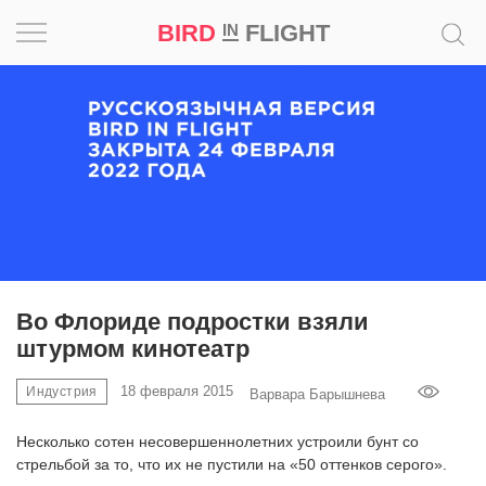
BIRD
FLIGHT
IN
Вдохновение
Почему
это
шедевр
Мир
Игра
Во Флориде подростки взяли
штурмом кинотеатр
Новости
18 февраля 2015
Индустрия
Варвара Барышнева
Bird
in
Несколько сотен несовершеннолетних устроили бунт со
Flight
стрельбой за то, что их не пустили на «50 оттенков серого».
Prize