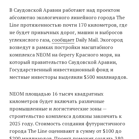
‘21
В Саудовской Аравии работают над проектом
абсолютно экологичного линейного города The
Фотопроект
Line протяженностью почти 170 километров, где
не будет привычных дорог, машин и выбросов
Репортаж
углекислого газа,
сообщает
Daily Mail. Экогород
возведут в рамках постройки масштабного
Партнерский
комплекса NEOM на берегу Красного моря, на
материал
который правительство Саудовской Аравии,
Государственный инвестиционный фонд и
О
местные инвесторы выделили $500 миллиардов.
птичке
NEOM площадью 16 тысяч квадратных
Рекламодателям
километров будет включать различные
промышленные и логистические зоны —
строительство комплекса должны закончить к
2025 году. Стоимость создания футуристичного
города The Line оценивают в сумму от $100 до
$200 миллиардов. Проект поможет создать 380