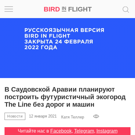
BIRD
FLIGHT
IN
Вдохновение
Почему
это
шедевр
Мир
Игра
В Саудовской Аравии планируют
построить футуристичный экогород
Новости
The Line без дорог и машин
Bird
12 января 2021
Новости
Катя Теллер
in
Flight
Читайте нас в
Facebook
,
Telegram
,
Instagram
Prize