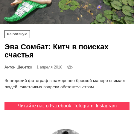
‘21
Фотопроект
на главную
Репортаж
Эва Сомбат: Китч в поисках
Партнерский
счастья
материал
Антон Шебетко
1 апреля 2016
О
птичке
Венгерский фотограф в намеренно броской манере снимает
людей, счастливых вопреки обстоятельствам.
Рекламодателям
Читайте нас в
Facebook
,
Telegram
,
Instagram