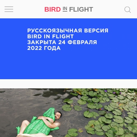
BIRD
FLIGHT
IN
Вдохновение
Почему
это
шедевр
Мир
Игра
Новости
Bird
in
Flight
Prize