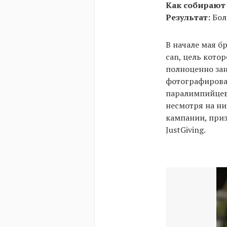
Как собирают
Результат:
Бол
В начале мая б
can, цель кото
полноценно за
фотографировал
паралимпийцев
несмотря на ни
кампании, при
JustGiving.