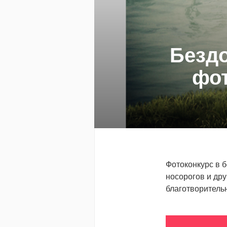
Бездо
фот
Фотоконкурс в 
носорогов и др
благотворитель