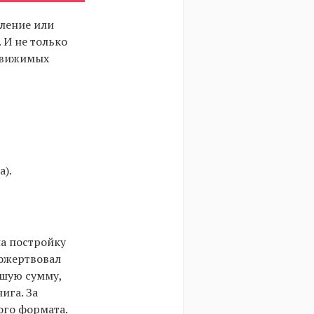
ление или
 И не только
 движимых
).
а постройку
пожертвовал
ьшую сумму,
ига. За
ого формата.