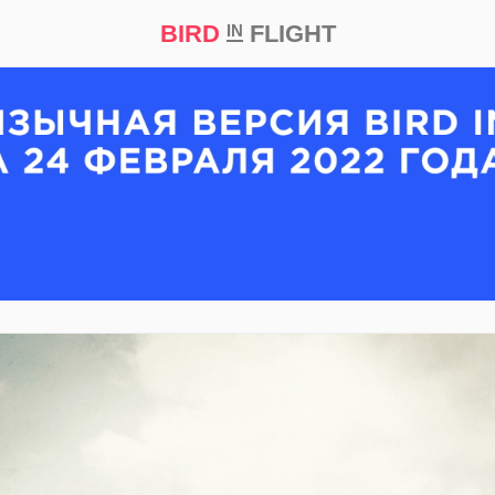
BIRD
FLIGHT
IN
кт
Репортаж