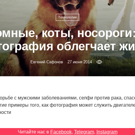
Технологии
мные, коты, носороги
ография облегчает ж
Евгений Сафонов
27 июня 2014
борьбе с мужскими заболеваниями, селфи против рака, спас
угие примеры того, как фотография может служить двигател
ности
Читайте нас в
Facebook
,
Telegram
,
Instagram