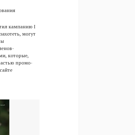
ования
тил кампанию I
захотеть, могут
ры
менов-
и, которые,
 частью промо-
сайте