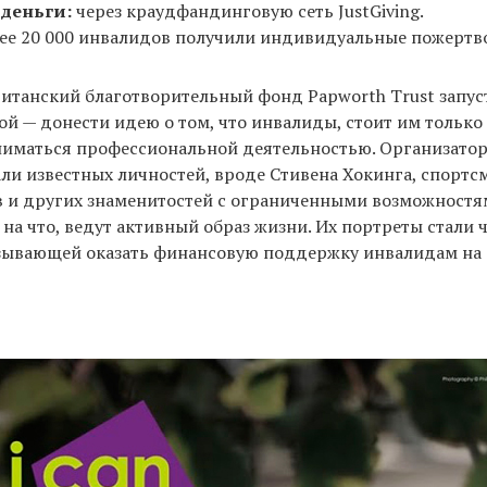
 деньги:
через краудфандинговую сеть JustGiving.
ее 20 000 инвалидов получили индивидуальные пожертв
ританский благотворительный фонд Papworth Trust запус
рой — донести идею о том, что инвалиды, стоит им только 
ниматься профессиональной деятельностью. Организато
и известных личностей, вроде Стивена Хокинга, спортс
 и других знаменитостей с ограниченными возможностям
 на что, ведут активный образ жизни. Их портреты стали
зывающей оказать финансовую поддержку инвалидам на 