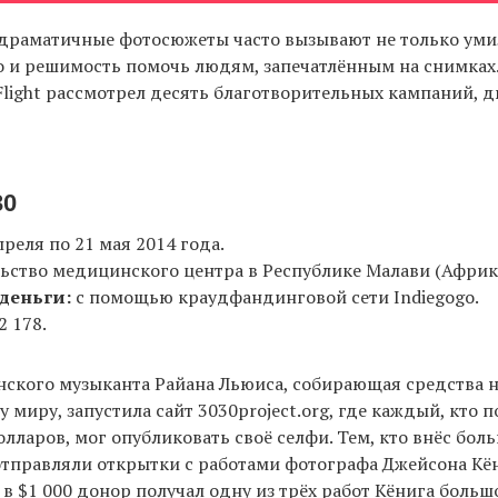
 драматичные фотосюжеты часто вызывают не только уми
о и решимость помочь людям, запечатлённым на снимках.
 Flight рассмотрел десять благотворительных кампаний,
30
преля по 21 мая 2014 года.
ьство медицинского центра в Республике Малави (Африка
деньги:
с помощью краудфандинговой сети Indiegogo.
2 178.
ского музыканта Райана Льюиса, собирающая средства н
у миру, запустила сайт 3030project.org, где каждый, кто 
олларов, мог опубликовать своё селфи. Тем, кто внёс бол
тправляли открытки с работами фотографа Джейсона Кён
в $1 000 донор получал одну из трёх работ Кёнига больш