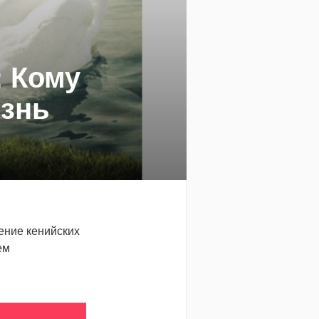
: Кому
изнь
ение кенийских
ем