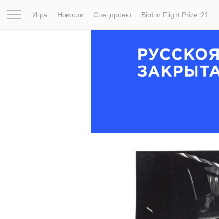
Игра
Новости
Спецпроект
Bird in Flight Prize ‘21
Вдохновение
Почему это шедевр
Мир
Фотопрое