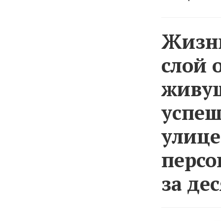
Жизнь
слой 
живущ
успеш
улице
персо
за де