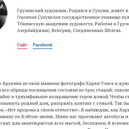
Грузинский художник. Родился в Сухуми, живет в
Окончил Сухумское государственное училище ку
Тбилисскую академию художеств. Работал в Грузи
Азербайджане, Венгрии, Соединенных Штатах.
Сайт
Facebook
ю Бруклин из окон машины фотографа Харви Уэнга и дум
и все обряды посвящения состояли из трех стадий: отдел
айну и триумфальное возвращение героя домой. Чтобы ст
покинуть родной дом, разорвать контакт с семьей. Так бы
н. «Нет пророка в своем отечестве». Я наблюдаю, как Хар
ашину по Кэйтон-авеню. Мимо нас проезжают автобусы и
гнит для авантюристов всех мастей, беспокоен. Я вспом