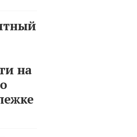
итный
ги на
го
лежке