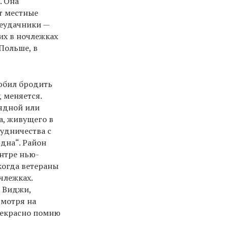
. Она
т местные
Неудачники —
их в ночлежках
 Польше, в
любил бродить
 меняется.
рядной или
а, живущего в
рудничества с
дна“. Район
ентре нью-
когда ветераны
члежках.
о Виджи,
смотря на
рекрасно помню