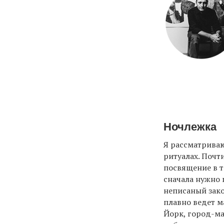
Ночлежка
Я рассматрива
ритуалах. Почт
посвящение в т
сначала нужно 
неписаный зако
плавно ведет м
Йорк, город-ма