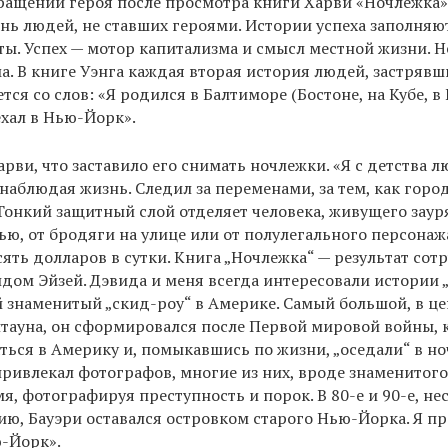
ращении героя после просмотра книги Харви «Ночлежка»
нь людей, не ставших героями. Истории успеха заполняю
ты. Успех — мотор капитализма и смысл местной жизни. 
а. В книге Уэнга каждая вторая история людей, застрявш
тся со слов: «Я родился в Балтиморе (Бостоне, на Кубе, в
ехал в Нью-Йорк».
рви, что заставило его снимать ночлежки. «Я с детства 
наблюдая жизнь. Следил за переменами, за тем, как город
Тонкий защитный слой отделяет человека, живущего зау
ю, от бродяги на улице или от полулегального персонаж
сять долларов в сутки. Книга „Ночлежка“ — результат сот
дом Эйзей. Дэвида и меня всегда интересовали истории „
 знаменитый „скид-роу“ в Америке. Самый большой, в ц
тауна, он сформировался после Первой мировой войны, 
ться в Америку и, помыкавшись по жизни, „оседали“ в но
привлекал фотографов, многие из них, вроде знаменитог
мя, фотографируя преступность и порок. В 80-е и 90-е, не
ю, Бауэри оставался островком старого Нью-Йорка. Я п
ю-Йорк».