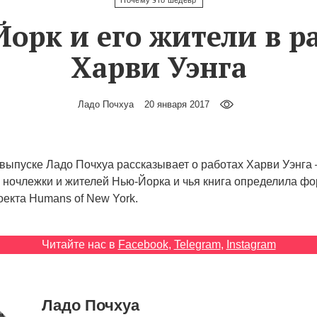
Почему это шедевр
орк и его жители в р
Харви Уэнга
Ладо Почхуа
20 января 2017
выпуске Ладо Почхуа рассказывает о работах Харви Уэнга
 ночлежки и жителей Нью-Йорка и чья книга определила ф
оекта Humans of New York.
Читайте нас в
Facebook
,
Telegram
,
Instagram
Ладо Почхуа