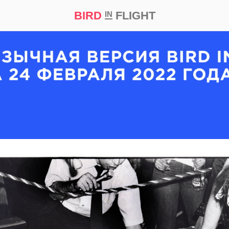
BIRD
FLIGHT
IN
кт
Репортаж