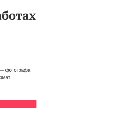
аботах
 — фотографа,
ормат