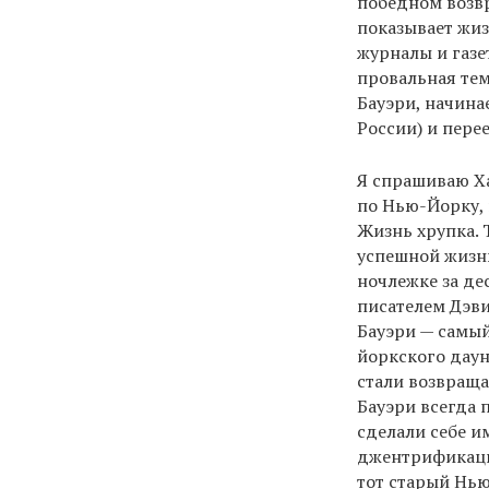
победном возв
показывает жиз
журналы и газе
провальная тем
Бауэри, начинае
России) и пере
Я спрашиваю Ха
по Нью-Йорку, 
Жизнь хрупка. 
успешной жизнь
ночлежке за де
писателем Дэви
Бауэри — самый
йоркского даун
стали возвраща
Бауэри всегда 
сделали себе и
джентрификаци
тот старый Нь