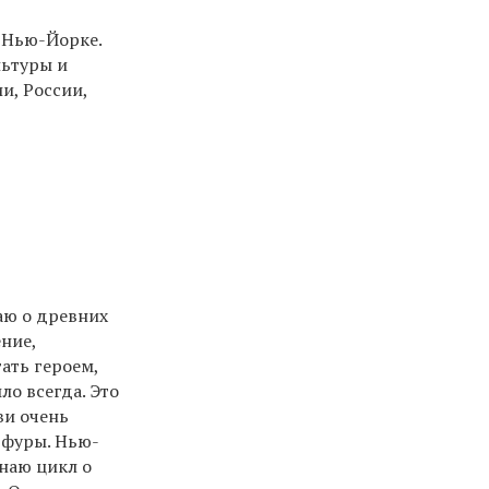
 Нью-Йорке.
льтуры и
и, России,
аю о древних
ение,
ать героем,
ло всегда. Это
ви очень
 фуры. Нью-
инаю цикл о