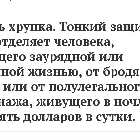
 хрупка. Тонкий защ
отделяет человека,
его заурядной или
ной жизнью, от бродя
 или от полулегально
нажа, живущего в ноч
сять долларов в сутки.