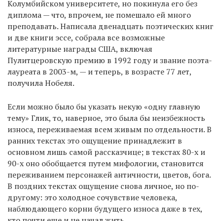
Колумбийском университете, но покинула его без
диплома — что, впрочем, не помешало ей много
преподавать. Написала двенадцать поэтических книг
EN
UA
и две книги эссе, собрала все возможные
литературные награды США, включая
Пулитцеровскую премию в 1992 году и звание поэта-
лауреата в 2003-м, — и теперь, в возрасте 77 лет,
получила Нобеля.
Если можно было бы указать некую «одну главную
тему» Глик, то, наверное, это была бы неизбежность
износа, переживаемая всем живым по отдельности. В
ранних текстах это ощущение принадлежит в
основном лишь самой рассказчице; в текстах 80-х и
90-х оно обобщается путем мифологии, становится
переживанием персонажей античности, цветов, бога.
В поздних текстах ощущение снова личное, но по-
другому: это холодное сочувствие человека,
наблюдающего корни будущего износа даже в тех,
кто почти еще и не начал жить.