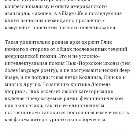
конфессионализму и опыта американского
авангарда. Наконец, A Village Life и последующие
книги написаны неожиданно прозаично, с
кажущейся простотой прямого повествования.
Такая удивительно ровная арка держит Глик
немного в стороне от общих послевоенных течений
американской поэзии. Это и не условно-
интеллектуальная поэзия Нью-Йоркской школы (тем
более language poetry), и не постромантический deep
image, и не популистская ветка Коллинза, Пински и
многих других. По мнению критика Дэниела
Морриса, Глик избегает любой категоризации,
включая предсказуемые рамки феминистической
или экопоэтики, так что ее единственным
постоянством становится постоянная изменчивость
как форма литературного иконоборчества.