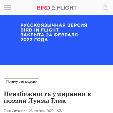
BIRD
FLIGHT
IN
Вдохновение
Почему
это
шедевр
Мир
Игра
Почему это шедевр
Новости
Неизбежность умирания в
Bird
поэзии Луизы Глик
in
Flight
Глеб Симонов
23 октября 2020
Prize