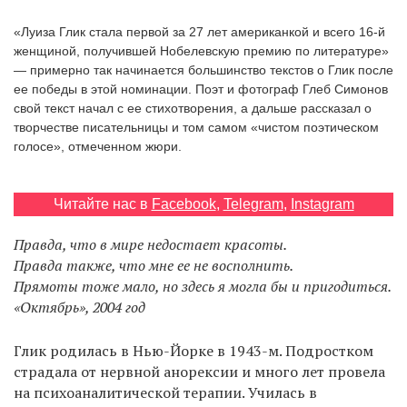
‘21
«Луиза Глик стала первой за 27 лет американкой и всего 16-й
женщиной, получившей Нобелевскую премию по литературе»
Фотопроект
— примерно так начинается большинство текстов о Глик после
ее победы в этой номинации. Поэт и фотограф Глеб Симонов
свой текст начал с ее стихотворения, а дальше рассказал о
Репортаж
творчестве писательницы и том самом «чистом поэтическом
голосе», отмеченном жюри.
Партнерский
материал
Читайте нас в
Facebook
,
Telegram
,
Instagram
О
птичке
Правда, что в мире недостает красоты.
Правда также, что мне ее не восполнить.
Прямоты тоже мало, но здесь я могла бы и пригодиться.
Рекламодателям
«Октябрь», 2004 год
Глик родилась в Нью-Йорке в 1943-м. Подростком
страдала от нервной анорексии и много лет провела
на психоаналитической терапии. Училась в