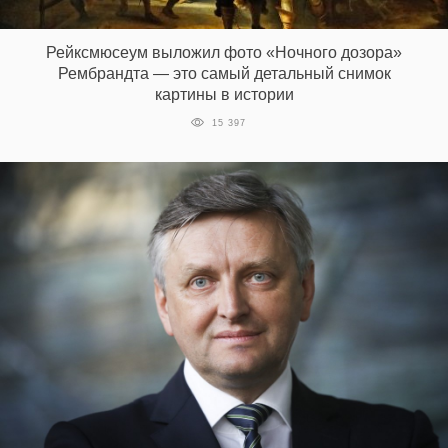
‘21
Рейксмюсеум выложил фото «Ночного дозора»
Фотопроект
Рембрандта — это самый детальный снимок
картины в истории
Репортаж
15 397
Партнерский
материал
О
птичке
Рекламодателям