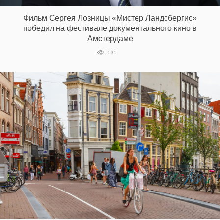
Фильм Сергея Лозницы «Мистер Ландсбергис»
победил на фестивале документального кино в
EN
UA
Амстердаме
531