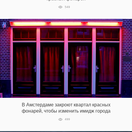
549
В Амстердаме закроют квартал красных
фонарей, чтобы изменить имидж города
499