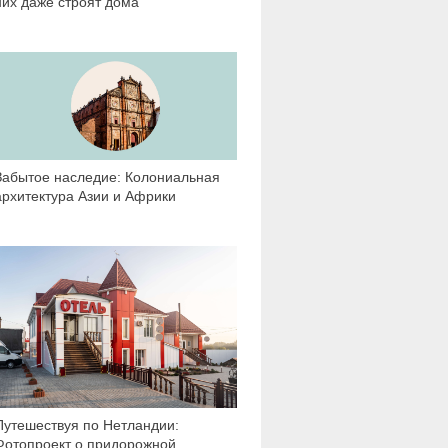
них даже строят дома
7 880
Забытое наследие: Колониальная
архитектура Азии и Африки
14 666
Путешествуя по Нетландии:
Фотопроект о придорожной