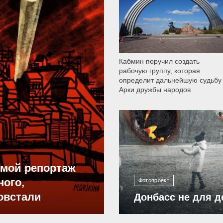
Кабмин поручил создать
рабочую группу, которая
определит дальнейшую судьбу
Арки дружбы народов
12 303
ямой репортаж
ного,
Фотопроект
овстали
Донбасс не для д