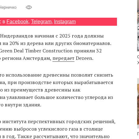
Черничко
с в
Facebook
,
Telegram
,
Instagram
е Нидерландов начиная с 2025 года должны
 на 20% из дерева или других биоматериалов.
reen Deal Timber Construction приняли 32
о региона Амстердам,
передает
Dezeen.
то использование древесины позволит снизить
она, при производстве которых вырабатывается
но из преимуществ древесины как
она улавливает большое количество углерода из
о внутри здания.
 института перспективных городских решений,
ению выбросов углекислого газа в столице
 в год. Также рассчитывают, что значительно