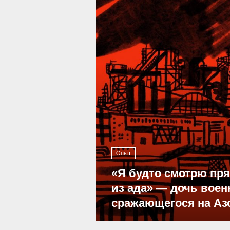
Опыт
«Я будто смотрю пр
из ада» — дочь воен
сражающегося на Аз