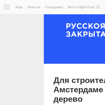
Игра
Новости
Спецпроект
Bird in Flight Prize ‘21
Вдохновение
Почему это шедевр
Мир
Фотопрое
Для строите
Амстердаме 
дерево