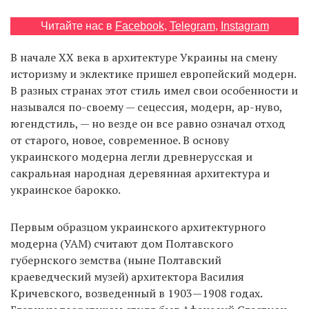
Читайте нас в
Facebook
,
Telegram
,
Instagram
EN
UA
В начале ХХ века в архитектуре Украины на смену
историзму и эклектике пришел европейский модерн.
В разных странах этот стиль имел свои особенности и
назывался по-своему — сецессия, модерн, ар-нуво,
югендстиль, — но везде он все равно означал отход
от старого, новое, современное. В основу
украинского модерна легли древнерусская и
сакральная народная деревянная архитектура и
украинское барокко.
Первым образцом украинского архитектурного
модерна (УАМ) считают дом Полтавского
губернского земства (ныне Полтавский
краеведческий музей) архитектора Василия
Кричевского, возведенный в 1903—1908 годах.