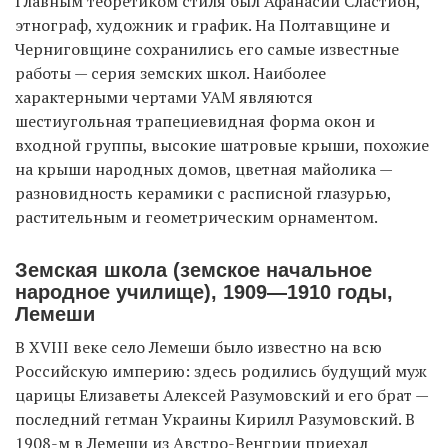
Главным теоретиком стиля был Афанасий Сластион,
этнограф, художник и график. На Полтавщине и
Черниговщине сохранились его самые известные
работы — серия земских школ. Наиболее
характерными чертами УАМ являются
шестиугольная трапециевидная форма окон и
входной группы, высокие шатровые крыши, похожие
на крыши народных домов, цветная майолика —
разновидность керамики с расписной глазурью,
растительным и геометрическим орнаментом.
Земская школа (земское начальное
народное училище), 1909—1910 годы,
Лемеши
В XVIII веке село Лемеши было известно на всю
Российскую империю: здесь родились будущий муж
царицы Елизаветы Алексей Разумовский и его брат —
последний гетман Украины Кирилл Разумовский. В
1908-м в Лемеши из Австро-Венгрии приехал