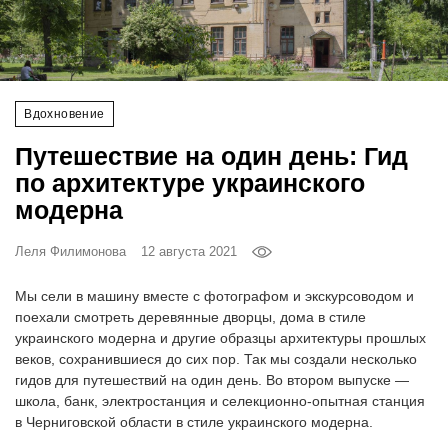
‘21
Фотопроект
Вдохновение
Репортаж
Путешествие на один день: Гид
Партнерский
по архитектуре украинского
материал
модерна
О
Леля Филимонова
12 августа 2021
птичке
Мы сели в машину вместе с фотографом и экскурсоводом и
Рекламодателям
поехали смотреть деревянные дворцы, дома в стиле
украинского модерна и другие образцы архитектуры прошлых
веков, сохранившиеся до сих пор. Так мы создали несколько
гидов для путешествий на один день. Во втором выпуске —
школа, банк, электростанция и селекционно-опытная станция
в Черниговской области в стиле украинского модерна.