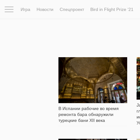
Игра
Новости
Спецпроект
Bird in Flight Prize ‘21
Вдохновение
Почему это шедевр
Мир
Фотопрое
7 259
J
В Испании рабочие во время
г
ремонта бара обнаружили
и
турецкие бани XII века
У