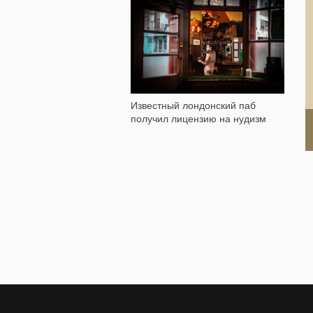
1 469
Известный лондонский паб
получил лицензию на нудизм
Д
н