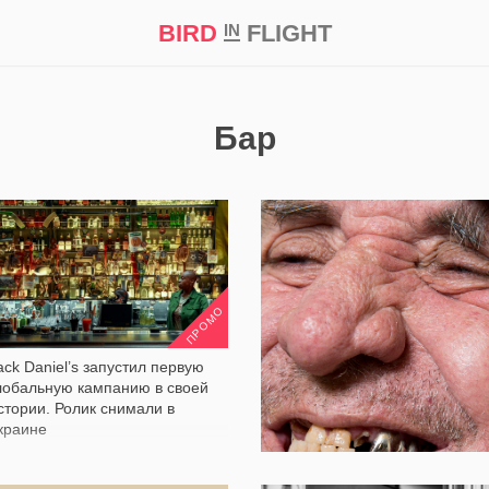
BIRD
FLIGHT
IN
кт
Репортаж
Бар
8 190
5 258
ПРОМО
ack Daniel’s запустил первую
лобальную кампанию в своей
стории. Ролик снимали в
краине