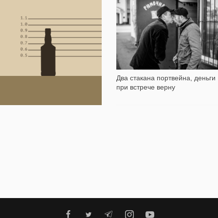
29 968
19 149
Больше не пьют: Закрывшиеся
бары в глубинке
Два стакана портвейна, деньги
при встрече верну
жим или Джек? Узнаете ли вы
апиток по форме бутылки