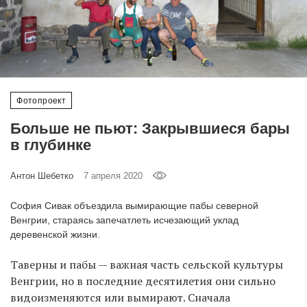
‘21
Фотопроект
Репортаж
Фотопроект
Партнерский
Больше не пьют: Закрывшиеся бары
материал
в глубинке
О
Антон Шебетко
7 апреля 2020
птичке
София Сивак объездила вымирающие пабы северной
Рекламодателям
Венгрии, стараясь запечатлеть исчезающий уклад
деревенской жизни.
Таверны и пабы — важная часть сельской культуры
Венгрии, но в последние десятилетия они сильно
видоизменяются или вымирают. Сначала