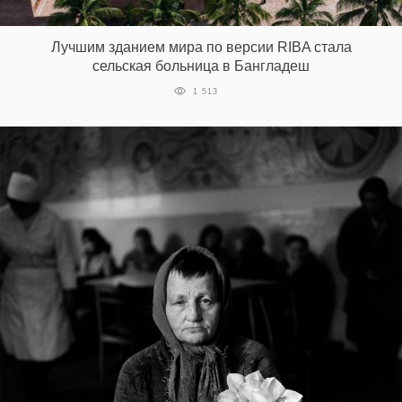
‘21
Лучшим зданием мира по версии RIBA стала
Фотопроект
сельская больница в Бангладеш
1 513
Репортаж
Партнерский
материал
О
птичке
Рекламодателям