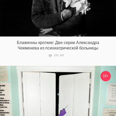
EN
UA
Блаженны кроткие: Две серии Александра
Чекменева из психиатрической больницы
102 267
18+