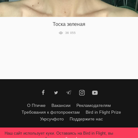
Тоска зеленая
36 055
О Птичке
Вакансии
Рекламодателям
Требования к фотопроектам
Bird in Flight Prize
Укрсучфото
Поддержите нас
Любое использование материалов допускается только с согласия
Наш сайт использует куки. Оставаясь на Bird in Flight, вы
редакции
.
© 2026, Bird In Flight.