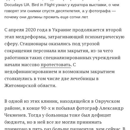
Docudays UA. Bird in Flight узнал у куратора выставки, о чем
говорят эти снимки спустя десятилетия, а у фотографа —
почему они должны прожить еще сотни лет.
EN
UA
С апреля 2020 года в Украине продолжается второй
этап медреформы, затрагивающий психиатрическую
сферу. Стационары оказались под угрозой
сокращения персонала или закрытия, из-за чего
работники таких специализированных учреждений
начали массово
протестовать
. С
недофинансированием и возможным закрытием
столкнулись в том числе две лечебницы в
Житомирской области.
В одной из этих клиник, находящейся в Овручском
районе, в конце 90-х и побывал фотограф Александр
Чекменев. Тогда у больницы тоже был дефицит
бюджета, но в ней все же могли принимать
примерно в пять раз больше пациентов, чем сейчас. В