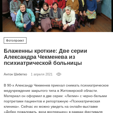
‘21
Фотопроект
Репортаж
Фотопроект
Партнерский
материал
Блаженны кроткие: Две серии
Александра Чекменева из
О
психиатрической больницы
птичке
Антон Шебетко
1 апреля 2021
Рекламодателям
В 90-х Александр Чекменев приехал снимать психиатрическое
медучреждение закрытого типа в Житомирской области.
Материал он оформил в две серии: «Лилии» с черно-белыми
портретами пациентов и репортажную «Психиатрическая
клиника». Сейчас их можно увидеть на онлайн-выставке
«Добро пожаловать, вход воспрещен» в рамках фестиваля