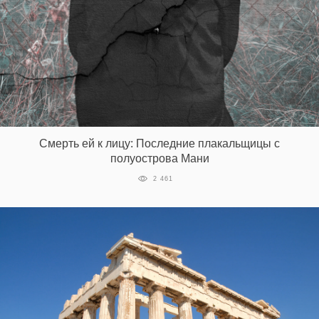
‘21
Фотопроект
Репортаж
Партнерский
материал
Смерть ей к лицу: Последние плакальщицы с
полуострова Мани
О
2 461
птичке
Рекламодателям