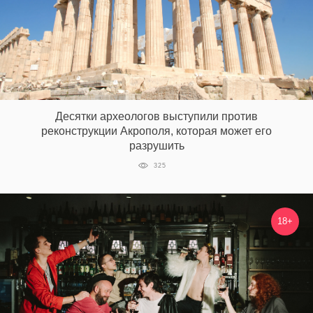
EN
UA
Десятки археологов выступили против
реконструкции Акрополя, которая может его
разрушить
325
18+