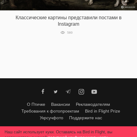
Классические картины представили постами в
Instagram
580
О Птичке
Вакансии
Рекламодателям
Требования к фотопроектам
Bird in Flight Prize
Укрсучфото
Поддержите нас
Любое использование материалов допускается только с согласия
Наш сайт использует куки. Оставаясь на Bird in Flight, вы
редакции
.
© 2026, Bird In Flight.