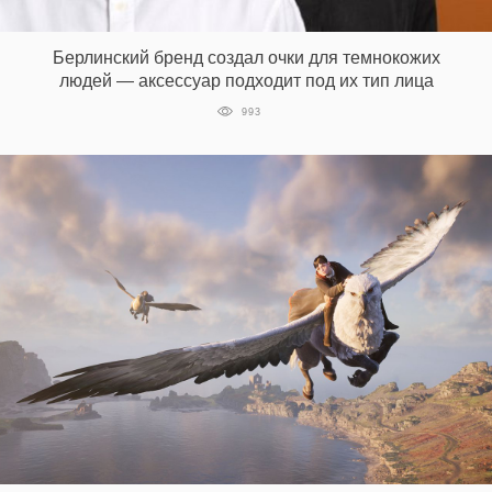
‘21
Берлинский бренд создал очки для темнокожих
Фотопроект
людей — аксессуар подходит под их тип лица
993
Репортаж
Партнерский
материал
О
птичке
Рекламодателям