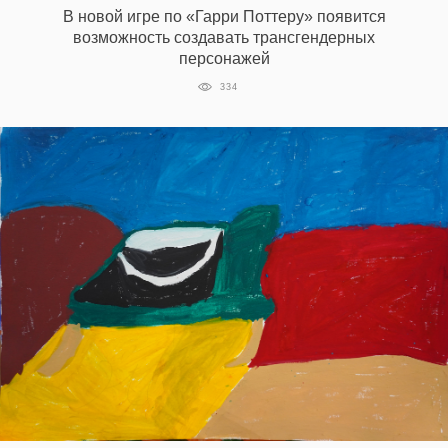
В новой игре по «Гарри Поттеру» появится
возможность создавать трансгендерных
персонажей
EN
UA
334