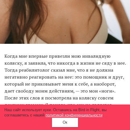
Когда мне впервые привезли мою инвалидную
коляску, я заявила, что никогда в жизни не сяду в нее.
Тогда реабилитолог сказал мне, что я не должна
негативно реагировать на нее: это помощник и друг,
который не приковывает меня к себе, а наоборот,
дает свободу моим действиям, — это мои «ноги».
После этих слов я посмотрела на коляску совсем
другими глазами. Я поняла, что она не является
Наш сайт использует куки. Оставаясь на Bird in Flight, вы
препятствием для достижения целей и
соглашаетесь с нашей
политикой конфиденциальности
.
осуществления моей мечты.
Ок