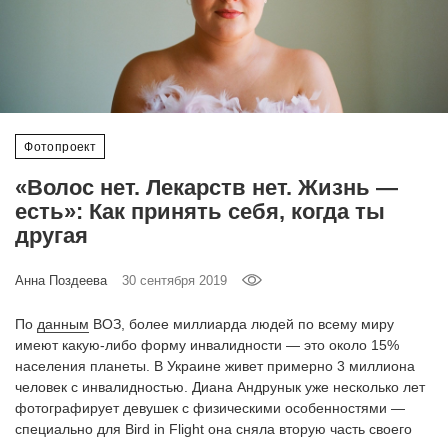
‘21
Фотопроект
Репортаж
Фотопроект
Партнерский
«Волос нет. Лекарств нет. Жизнь —
материал
есть»: Как принять себя, когда ты
другая
О
птичке
Анна Поздеева
30 сентября 2019
Рекламодателям
По
данным
ВОЗ, более миллиарда людей по всему миру
имеют какую-либо форму инвалидности — это около 15%
населения планеты. В Украине живет примерно 3 миллиона
человек с инвалидностью. Диана Андрунык уже несколько лет
фотографирует девушек с физическими особенностями —
специально для Bird in Flight она сняла вторую часть своего