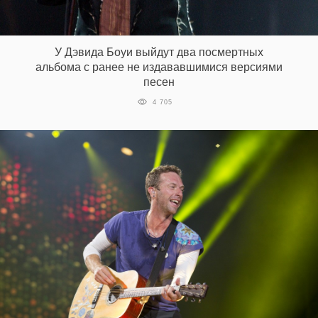
У Дэвида Боуи выйдут два посмертных
альбома с ранее не издававшимися версиями
песен
4 705