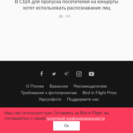
В США для пропуска посетителей на концерты
хотят использовать распознавание лиц
199
О Птичке
Вакансии
Рекламодателям
Требования к фотопроектам
Bird in Flight Prize
Укрсучфото
Поддержите нас
Любое использование материалов допускается только с согласия
Наш сайт использует куки. Оставаясь на Bird in Flight, вы
редакции
.
© 2026, Bird In Flight.
соглашаетесь с нашей
политикой конфиденциальности
.
Все права защищены.
Ок