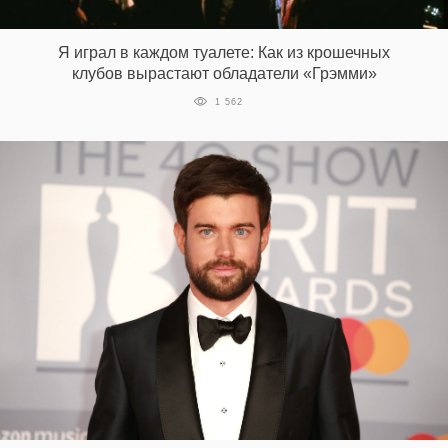
‘21
Я играл в каждом туалете: Как из крошечных
Фотопроект
клубов вырастают обладатели «Грэмми»
1 562
Репортаж
Партнерский
материал
О
птичке
Рекламодателям