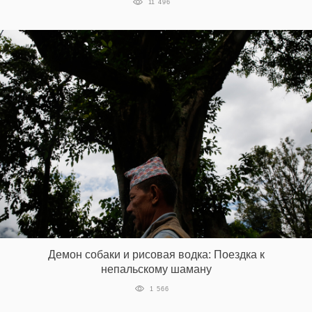
11 496
Демон собаки и рисовая водка: Поездка к
непальскому шаману
1 566