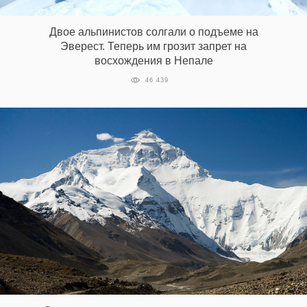
‘21
Двое альпинистов солгали о подъеме на
Эверест. Теперь им грозит запрет на
Фотопроект
восхождения в Непале
Репортаж
46 439
Партнерский
материал
О
птичке
Рекламодателям