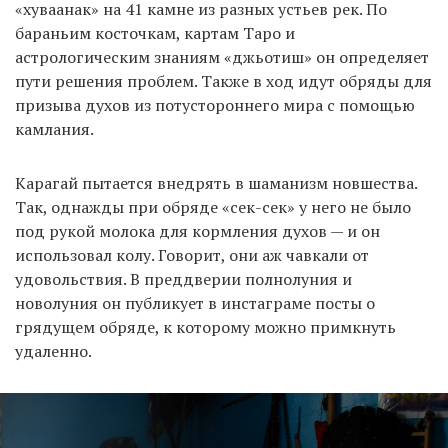
«хуваанак» на 41 камне из разных устьев рек. По
бараньим косточкам, картам Таро и
астрологическим знаниям «джьотиш» он определяет
пути решения проблем. Также в ход идут обряды для
призыва духов из потустороннего мира с помощью
камлания.
Карагай пытается внедрять в шаманизм новшества.
Так, однажды при обряде «сек-сек» у него не было
под рукой молока для кормления духов — и он
использовал колу. Говорит, они аж чавкали от
удовольствия. В преддверии полнолуния и
новолуния он публикует в инстаграме посты о
грядущем обряде, к которому можно примкнуть
удаленно.