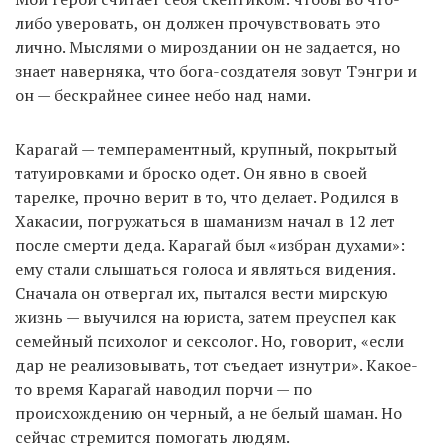
либо уверовать, он должен прочувствовать это
лично. Мыслями о мироздании он не задается, но
знает наверняка, что бога-создателя зовут Тэнгри и
он — бескрайнее синее небо над нами.
Карагай — темпераментный, крупный, покрытый
татуировками и броско одет. Он явно в своей
тарелке, прочно верит в то, что делает. Родился в
Хакасии, погружаться в шаманизм начал в 12 лет
после смерти деда. Карагай был «избран духами»:
ему стали слышаться голоса и являться видения.
Сначала он отвергал их, пытался вести мирскую
жизнь — выучился на юриста, затем преуспел как
семейный психолог и сексолог. Но, говорит, «если
дар не реализовывать, тот съедает изнутри». Какое-
то время Карагай наводил порчи — по
происхождению он черный, а не белый шаман. Но
сейчас стремится помогать людям.