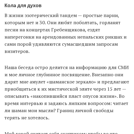
Кола для духов
В жизни эзотерический тандем — простые парни,
которым нет и 30. Они любят поболтать, горланят
песни на концертах Гребенщикова, ездят
наперегонки на арендованных непальских рикшах и
сами порой удивляются сумасшедшим запросам
визитеров.
Наша беседа остро делится на информацию для СМИ
и мое личное глубинное посвящение. Внезапно они
дарят мне амулет «шаманское зеркало» и предлагают
приобщиться к их мистической элите через 15 лет —
описывать «накопившийся пласт опусов жизни». Во
время интервью я задаюсь липким вопросом: читает
ли шаман мои мысли? Границ личной свободы
терять не хотелось.
Мой герой считает себя скептиком: чтобы во что-