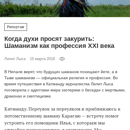
‘21
Фотопроект
Репортаж
Репортаж
Когда духи просят закурить:
Шаманизм как профессия XXI века
Партнерский
материал
Лилит Лыса
15 марта 2018
О
В Непале верят, что будущих шаманов похищают йети, а в
птичке
Тыве шаманизм — официальная религия и профессия. Во
время путешествия в Катманду журналистка Лилит Лыса
поговорила с адептами мира эзотерики о беседах с мертвыми,
Рекламодателям
драконах и скептицизме.
Катманду. Переулок за переулком я приближаюсь к
потомственному шаману Карагаю — встречу помог
устроить его помощник Илья, с которым мы
случайно познакомились в инстаграме. Мы