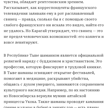
чувства, обладает рентгеновским зрением.
Рассказывает, как корреспонденты французского
телевидения заливали ему в рот расплавленный
свинец — правда, сколько бы я с помощью своего
слабого французского ни искала это видео, найти его
не удалось. Но Карагай утверждает, что свинец — это
не предел человеческих возможностей: его коллеги и
вовсе левитируют.
В Республике Тыве шаманизм является официальной
религией наряду с буддизмом и христианством. Это
профессия, которую фиксируют в трудовой книжке.
В Тыве шаманы освящают открытие фестивалей,
помогают в медицине, раскрывают убийства,
общаясь с духом умершего, занимаются сохранением
культурного наследия. Например, по их настоянию
из Новосибирска вернули мумию алтайской
принцессы Укока. Также шаманы проводят камлания
(пение и удары в бубен) в защиту гор — есть планы