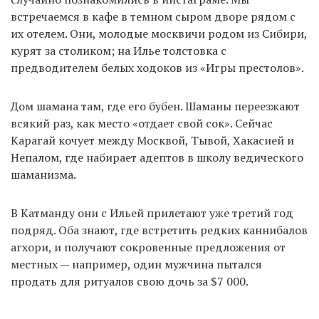
встречаемся в кафе в темном сыром дворе рядом с
их отелем. Они, молодые москвичи родом из Сибири,
курят за столиком; на Илье толстовка с
EN
UA
предводителем белых ходоков из «Игры престолов».
Дом шамана там, где его бубен. Шаманы переезжают
всякий раз, как место «отдает свой сок». Сейчас
Карагай кочует между Москвой, Тывой, Хакасией и
Непалом, где набирает адептов в школу ведического
шаманизма.
В Катманду они с Ильей прилетают уже третий год
подряд. Оба знают, где встретить редких каннибалов
агхори, и получают сокровенные предложения от
местных — например, один мужчина пытался
продать для ритуалов свою дочь за $7 000.