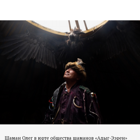
Шаман Олег в юрте общества шаманов «Адыг-Ээрен»