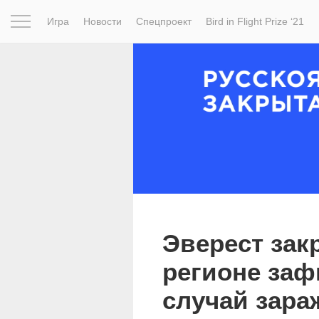
Игра
Новости
Спецпроект
Bird in Flight Prize ‘21
Вдохновение
Почему это шедевр
Мир
Фотопрое
Эверест зак
регионе за
случай зара