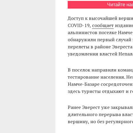
Читайте на
Доступ к высочайшей верши
COVID-19,
сообщает
издание
альпинистов поселке Намче-
обнаружили первый случай 
перелеты в районе Эверест
уведомления властей Непал
В поселок направили команд
тестирование населения. Н
Намче-Базаре сосредоточен
здесь туристы отдыхают и г
Ранее Эверест уже закрывали
длительного перерыва влас
вершину, но без регулярног