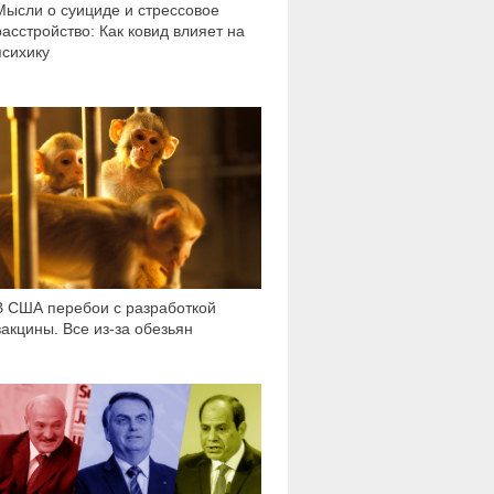
Мысли о суициде и стрессовое
расстройство: Как ковид влияет на
психику
797
В США перебои с разработкой
вакцины. Все из-за обезьян
2 708