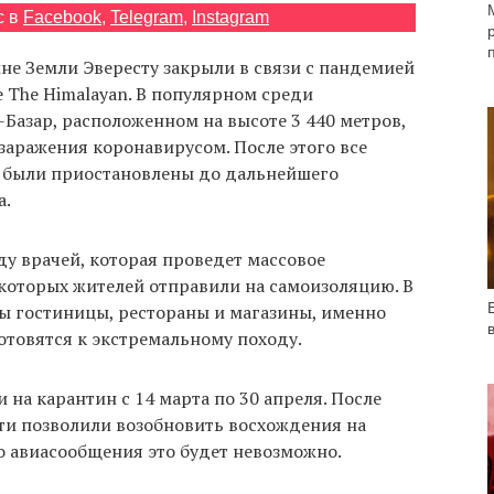
с в
Facebook
,
Telegram
,
Instagram
не Земли Эвересту закрыли в связи с пандемией
 The Himalayan. В популярном среди
Базар, расположенном на высоте 3 440 метров,
заражения коронавирусом. После этого все
а были приостановлены до дальнейшего
а.
у врачей, которая проведет массовое
екоторых жителей отправили на самоизоляцию. В
ы гостиницы, рестораны и магазины, именно
отовятся к экстремальному походу.
 на карантин с 14 марта по 30 апреля. После
ти позволили возобновить восхождения на
о авиасообщения это будет невозможно.