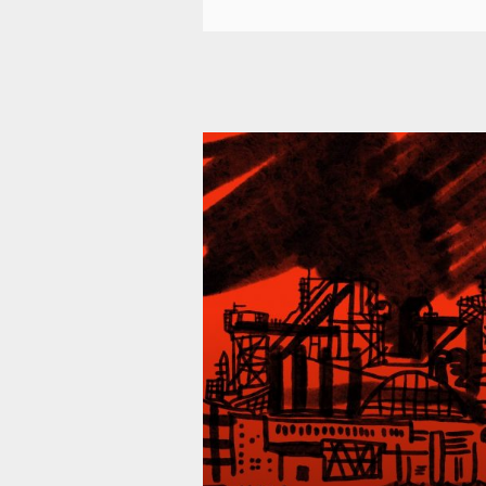
39 293