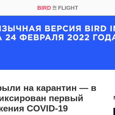
BIRD
FLIGHT
IN
кт
Репортаж
рыли на карантин — в
фиксирован первый
жения COVID-19