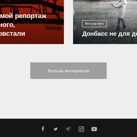
ямой репортаж
ного,
Фотопроект
овстали
Донбасс не для д
Больше материалов