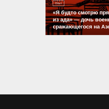
Опыт
«Я будто смотрю пр
из ада» — дочь воен
сражающегося на Аз