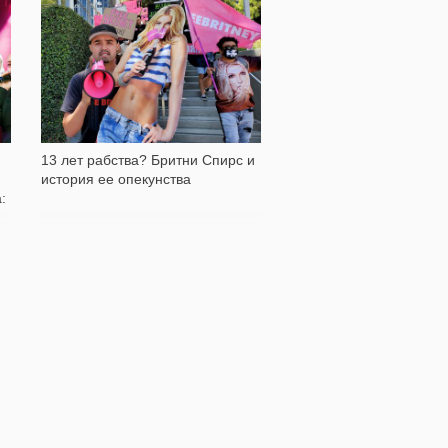
37 137
13 лет рабства? Бритни Спирс и
история ее опекунства
: