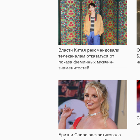
1 100
Власти Китая рекомендовали
О
телеканалам отказаться от
$
показа феминных мужчин-
н
знаменитостей
1 197
С
ч
Бритни Спирс раскритиковала