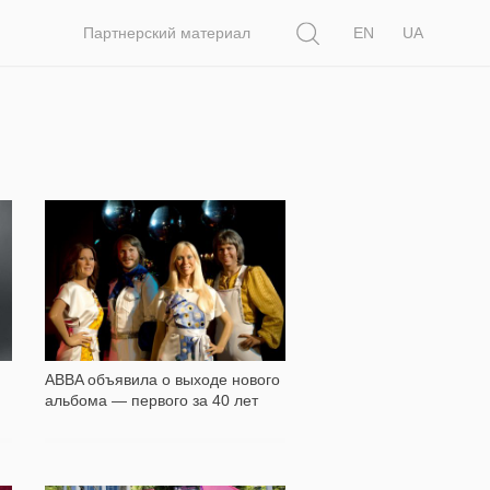
Поиск
Партнерский материал
EN
UA
703
ABBA объявила о выходе нового
альбома — первого за 40 лет