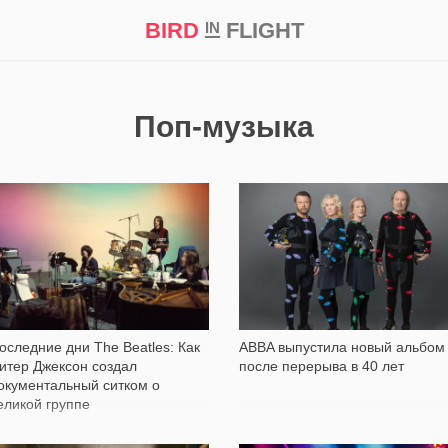
BIRD
FLIGHT
IN
кт
Репортаж
Поп-музыка
1 069
1 435
оследние дни The Beatles: Как
ABBA выпустила новый альбом
итер Джексон создал
после перерыва в 40 лет
окументальный ситком о
еликой группе