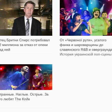
4 711
6 421
тец Бритни Спирс потребовал
От «Червоної рути», усатого
2 миллиона за отказ от опеки
фанка и шароварщины до
ад ней
славянского R&B и оверграунда
История украинской поп-сцены
3 866
транные. Наглые. Острые. За
то любят The Knife