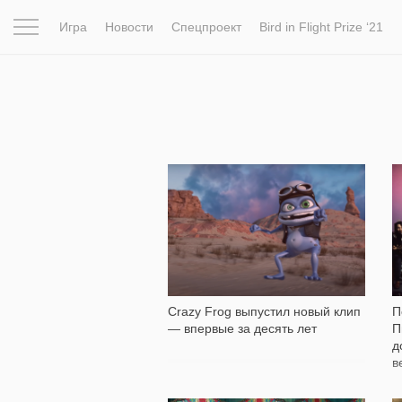
Игра
Новости
Спецпроект
Bird in Flight Prize ‘21
Вдохновение
Почему это шедевр
Мир
Фотопрое
4 115
Crazy Frog выпустил новый клип
П
— впервые за десять лет
П
д
в