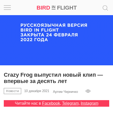
BIRD
FLIGHT
IN
Вдохновение
Почему
это
шедевр
Мир
Игра
Crazy Frog выпустил новый клип —
впервые за десять лет
Новости
10 декабря 2021
Новости
Артем Черничко
Bird
in
Читайте нас в
Facebook
,
Telegram
,
Instagram
Flight
Prize