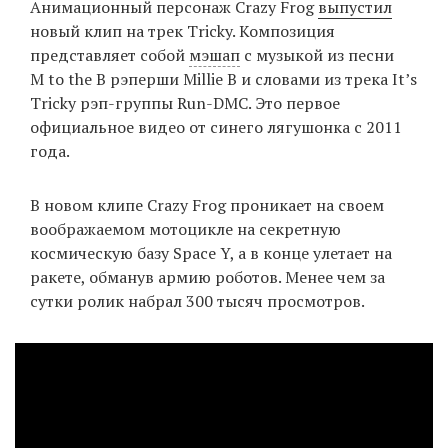
Анимационный персонаж Crazy Frog
выпустил
‘21
новый клип на трек Tricky. Композиция
представляет собой
мэшап
с музыкой из песни
Фотопроект
M to the B рэперши Millie B и словами из трека It’s
Tricky рэп-группы Run-DMC. Это первое
Репортаж
официальное видео от синего лягушонка с 2011
года.
Партнерский
материал
В новом клипе Crazy Frog проникает на своем
воображаемом мотоцикле на секретную
О
космическую базу Space Y, а в конце улетает на
птичке
ракете, обманув армию роботов. Менее чем за
сутки ролик набрал 300 тысяч просмотров.
Рекламодателям