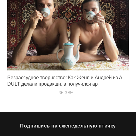
Безрассудное творчество: Как Женя и Андрей из A
DULT делали продакшн, а получился арт
5 094
Подпишись на еженедельную птичку