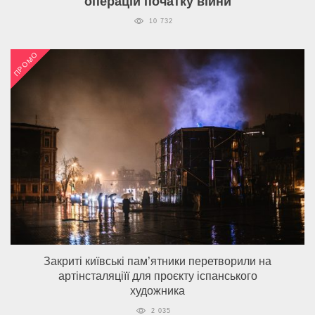
операцій початку війни
10 732
ПРОМО
Закриті київські пам’ятники перетворили на
артінсталяціїї для проєкту іспанського
художника
2 035