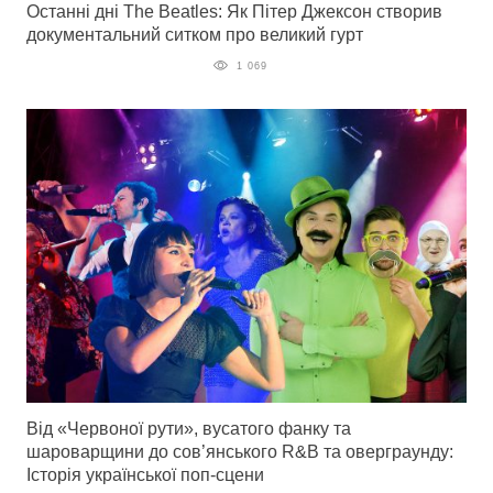
Останні дні The Beatles: Як Пітер Джексон створив
документальний ситком про великий гурт
1 069
Від «Червоної рути», вусатого фанку та
шароварщини до сов’янського R&B та оверграунду:
Історія української поп-сцени