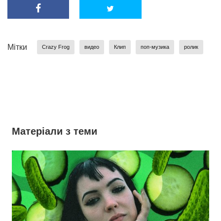
Мітки
Crazy Frog
видео
Клип
поп-музика
ролик
Матеріали з теми