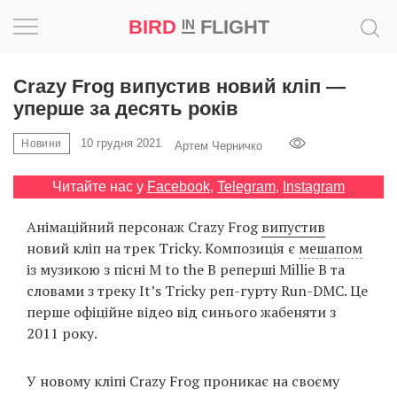
BIRD
FLIGHT
IN
Натхнення
Crazy Frog випустив новий кліп —
уперше за десять років
Фотопроєкт
10 грудня 2021
Новини
Артем Черничко
Новини
Читайте нас у
Facebook
,
Telegram
,
Instagram
Світ
Анімаційний персонаж Crazy Frog
випустив
новий кліп на трек Tricky. Композиція є
мешапом
Архітектура
із музикою з пісні M to the B реперші Millie B та
словами з треку It’s Tricky реп-гурту Run-DMC. Це
Професія
перше офіційне відео від синього жабеняти з
2011 року.
Bird
in
У новому кліпі Crazy Frog проникає на своєму
Flight