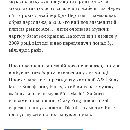
звук спочатку був популярним рингтоном, а
згодом став голосом «шаленого жабеняти». Через
п’ять років дизайнер Ерік Вернквіст намалював
образ персонажа, а 2005-го вийшов знаменитий
кліп на ремікс Axel F, який очолював музичні
чарти у багатьох країнах. На ютубі він з’явився у
2009 році, відтоді відео переглянули понад 3,1
мільярда разів.
Про повернення анімаційного персонажа, що має
відбутися незабаром,
оголосили
у листопаді.
Проєкт належить президенту компанії A&R Sony
Music Вольфгангу Боссу, який випускає музику
жабеняти на своєму лейблі Mach 1. За його
словами, повернення Crazy Frog пов’язане зі
стрімкою популярністю TikTok — саме там Босс
планує шукати нових шанувальників.