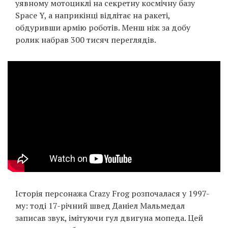
уявному мотоциклі на секретну космічну базу
Prize
Space Y, а наприкінці відлітає на ракеті,
‘21
обдуривши армію роботів. Менш ніж за добу
ролик набрав 300 тисяч переглядів.
RU
EN
Історія персонажа Crazy Frog розпочалася у 1997-
му: тоді 17-річний швед Даніел Мальмедал
записав звук, імітуючи гул двигуна мопеда. Цей