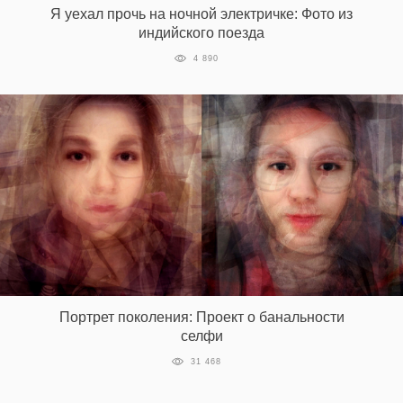
Я уехал прочь на ночной электричке: Фото из
индийского поезда
4 890
EN
UA
Портрет поколения: Проект о банальности
селфи
31 468