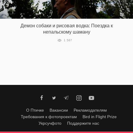
Демон собаки и рисовая водка: Поездка к
непальскому шаману
1 567
О Птичке
Вакансии
Рекламодателям
Требования к фотопроектам
Bird in Flight Prize
Укрсучфото
Поддержите нас