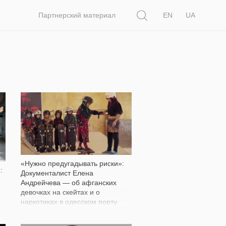
Поиск
Партнерский материал
EN
UA
2 297
«Нужно предугадывать риски»:
:
Документалист Елена
Андрейчева — об афганских
девочках на скейтах и о
наркотиках в одесском порту