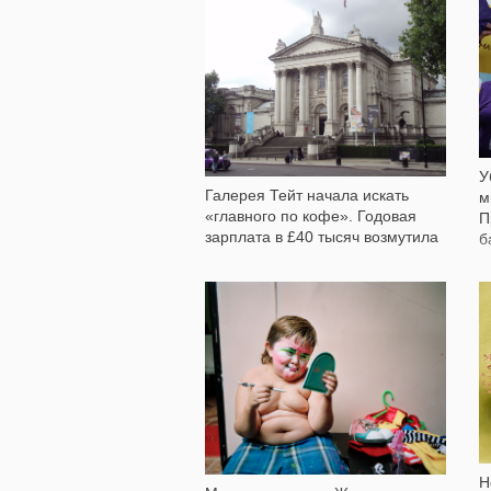
800
У
Галерея Тейт начала искать
м
«главного по кофе». Годовая
П
зарплата в £40 тысяч возмутила
б
кураторов
54 319
Н