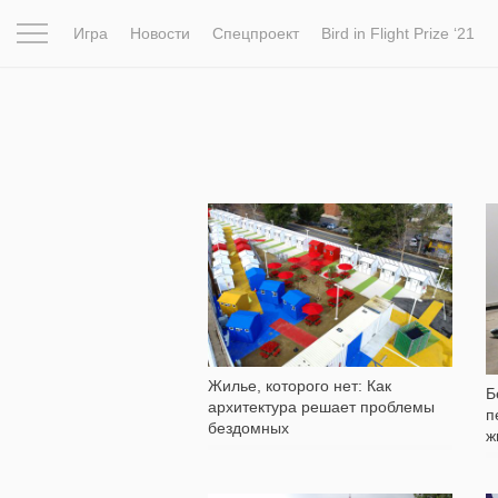
Игра
Новости
Спецпроект
Bird in Flight Prize ‘21
Вдохновение
Почему это шедевр
Мир
Фотопрое
12 621
Жилье, которого нет: Как
Б
архитектура решает проблемы
п
бездомных
ж