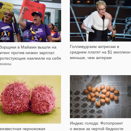
562
414
Голливудским актрисам в
борщики в Майами вышли на
среднем платят на $1 миллион
итинг против низких зарплат.
меньше, чем актерам
ротестующие наклеили на себя
ананы
33 689
10 379
Индекс голода: Фотопроект
еизвестная чернокожая
о жизни за чертой бедности