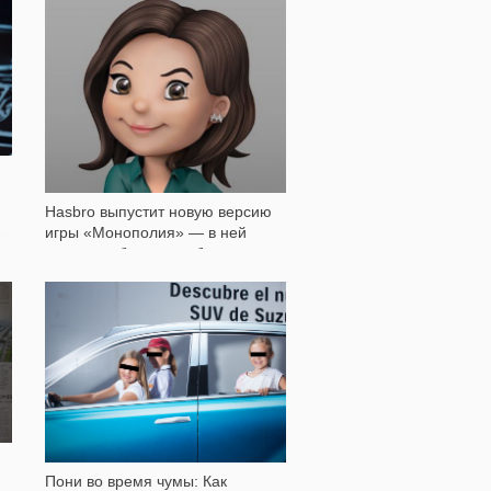
1 033
Hasbro выпустит новую версию
игры «Монополия» — в ней
женщины будут зарабатывать
больше, чем мужчины
1 396
Пони во время чумы: Как