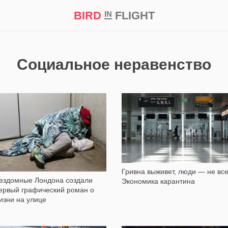
BIRD
FLIGHT
IN
кт
Репортаж
Социальное неравенство
354
3 143
Гривна выживет, люди — не все
ездомные Лондона создали
Экономика карантина
ервый графический роман о
изни на улице