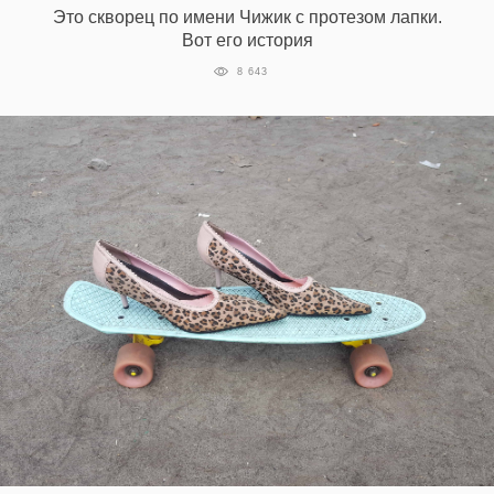
Это скворец по имени Чижик с протезом лапки.
Вот его история
8 643
EN
UA