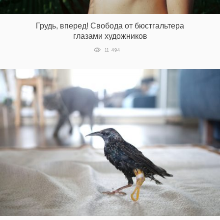
‘21
Грудь, вперед! Свобода от бюстгальтера
Фотопроект
глазами художников
11 494
Репортаж
Партнерский
материал
О
птичке
Рекламодателям