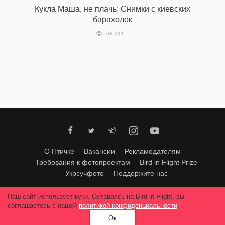
Кукла Маша, не плачь: Снимки с киевских
барахолок
63 503
О Птичке
Вакансии
Рекламодателям
Требования к фотопроектам
Bird in Flight Prize
Укрсучфото
Поддержите нас
Любое использование материалов допускается только с согласия
Наш сайт использует куки. Оставаясь на Bird in Flight, вы
редакции
.
© 2026, Bird In Flight.
соглашаетесь с нашей
политикой конфиденциальности
.
Все права защищены.
Ок