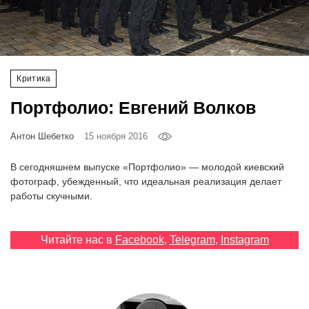
‘21
Фотопроект
Критика
Репортаж
Портфолио: Евгений Волков
Партнерский
материал
Антон Шебетко
15 ноября 2016
В сегодняшнем выпуске «Портфолио» — молодой киевский
О
фотограф, убежденный, что идеальная реализация делает
птичке
работы скучными.
Рекламодателям
Читайте нас в
Facebook
,
Telegram
,
Instagram