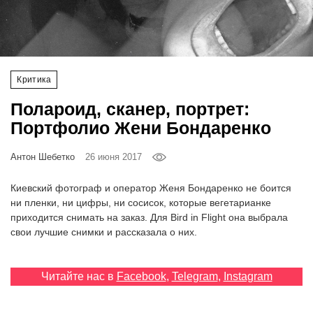
‘21
Фотопроект
Критика
Репортаж
Полароид, сканер, портрет:
Партнерский
Портфолио Жени Бондаренко
материал
Антон Шебетко
26 июня 2017
О
птичке
Киевский фотограф и оператор Женя Бондаренко не боится
ни пленки, ни цифры, ни сосисок, которые вегетарианке
приходится снимать на заказ. Для Bird in Flight она выбрала
Рекламодателям
свои лучшие снимки и рассказала о них.
Читайте нас в
Facebook
,
Telegram
,
Instagram