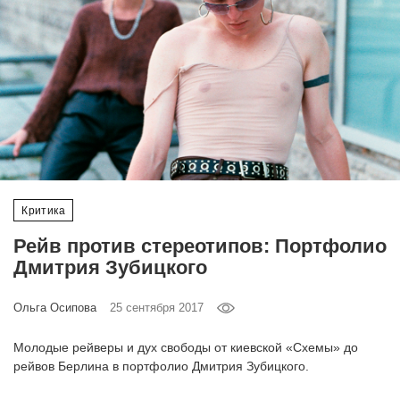
‘21
Фотопроект
Репортаж
Партнерский
материал
Критика
О
птичке
Рейв против стереотипов: Портфолио
Дмитрия Зубицкого
Рекламодателям
Ольга Осипова
25 сентября 2017
Молодые рейверы и дух свободы от киевской «Схемы» до
рейвов Берлина в портфолио Дмитрия Зубицкого.