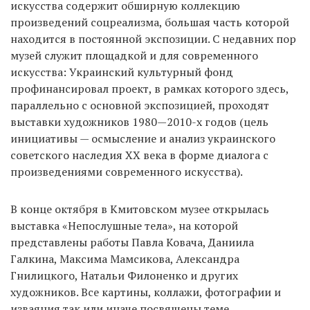
искусства содержит обширную коллекцию
произведений соцреализма, большая часть которой
находится в постоянной экспозиции. С недавних пор
EN
UA
музей служит площадкой и для современного
искусства: Украинский культурный фонд
профинансировал проект, в рамках которого здесь,
параллельно с основной экспозицией, проходят
выставки художников 1980—2010-х годов (цель
инициативы — осмысление и анализ украинского
советского наследия ХХ века в форме диалога с
произведениями современного искусства).
В конце октября в Кмитовском музее открылась
выставка «Непослушные тела», на которой
представлены работы Павла Ковача, Даниила
Галкина, Максима Мамсикова, Александра
Гнилицкого, Натальи Филоненко и других
художников. Все картины, коллажи, фотографии и
изваяния так или иначе посвящены теме