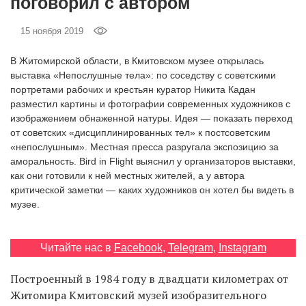
поговорил с автором
‘21
15 ноября 2019
Фотопроект
В Житомирской области, в Кмитовском музее открылась
выставка «Непослушные тела»: по соседству с советскими
Репортаж
портретами рабочих и крестьян куратор Никита Кадан
разместил картины и фотографии современных художников с
Партнерский
изображением обнаженной натуры. Идея — показать переход
материал
от советских «дисциплинированных тел» к постсоветским
«непослушным». Местная пресса разругала экспозицию за
аморальность. Bird in Flight выяснил у организаторов выставки,
О
как они готовили к ней местных жителей, а у автора
птичке
критической заметки — каких художников он хотел бы видеть в
музее.
Рекламодателям
Читайте нас в
Facebook
,
Telegram
,
Instagram
Построенный в 1984 году в двадцати километрах от
Житомира Кмитовский музей изобразительного