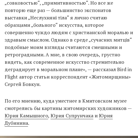
„совковостью“, „примитивностью“. Но все же
повторю еще раз — большинство экспонатов
выставки „Неслухняні тіла“ я лично считаю
образцами „больного“ искусства, которое
совершенно чуждо людям с христианской моралью и
здравым смыслом. Однако в среде „сучасних митців“
подобные моим взгляды считаются смешными и
ретроградными. А мне, в свою очередь, грустно
видеть, как современное искусство стремительно
деградирует в моральном плане», — рассказал Bird in
Flight автор статьи корреспондент «Житомирщины»
Сергей Бовкун.
По его мнению, куда уместнее в Кмитовском музее
смотрелись бы картины житомирских художников —
Юрия Камышного
,
Юрия Супрунчака
и
Юрия
Дубинина
.