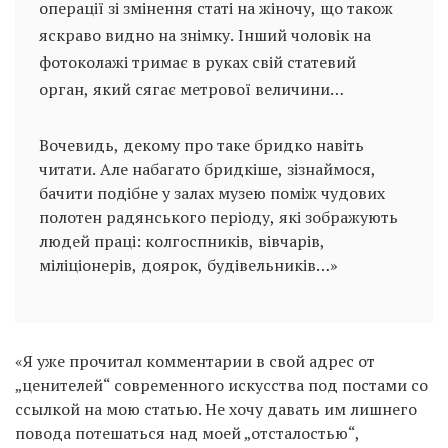
операції зі змінення статі на жіночу, що також
яскраво видно на знімку. Інший чоловік на
фотоколажі тримає в руках свій статевий
орган, який сягає метрової величини…
Вочевидь, декому про таке бридко навіть
читати. Але набагато бридкіше, зізнаймося,
бачити подібне у залах музею поміж чудових
полотен радянського періоду, які зображують
людей праці: колгоспників, вівчарів,
міліціонерів, доярок, будівельників…»
«Я уже прочитал комментарии в свой адрес от
„ценителей“ современного искусства под постами со
ссылкой на мою статью. Не хочу давать им лишнего
повода потешаться над моей „отсталостью“,