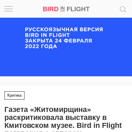
BIRD
FLIGHT
IN
Вдохновение
Почему
это
шедевр
Мир
Игра
Критика
Новости
Газета «Житомирщина»
Bird
раскритиковала выставку в
in
Кмитовском музее. Bird in Flight
Flight
Prize