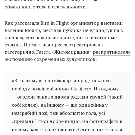
обнаженного тела и сексуальности.
Как рассказала Bird in Flight организатор выставки
Евгения Моляр, местная публика не единодушна в
оценках, есть как позитивные, так и негативные
отзывы. Но местная пресса отреагировала
категорично. Газета «Житомирщина»
раскритиковала
экспозицию современных художников:
«В залах музею поміж картин радянського
періоду розвішені чорно-білі фото. На одному
— оголена жінка з двома рядами грудей (такий
собі колаж), на іншому — ще одна жінка у
незграбній позі, теж абсолютно гола, усі
„принади“ якої добре видно. На фотографіях в
іншому залі — голі чоловіки. Один з них — після