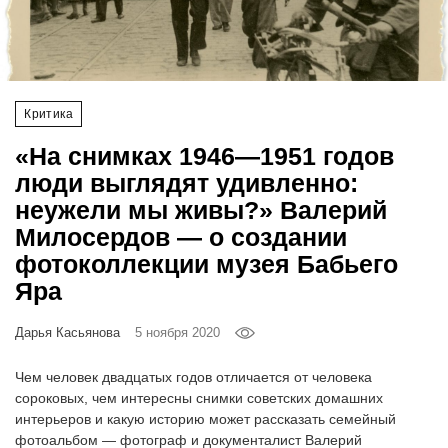
‘21
Фотопроект
Критика
Репортаж
«На снимках 1946—1951 годов
Партнерский
люди выглядят удивленно:
материал
неужели мы живы?» Валерий
Милосердов — о создании
О
фотоколлекции музея Бабьего
птичке
Яра
Рекламодателям
Дарья Касьянова
5 ноября 2020
Чем человек двадцатых годов отличается от человека
сороковых, чем интересны снимки советских домашних
интерьеров и какую историю может рассказать семейный
фотоальбом — фотограф и документалист Валерий