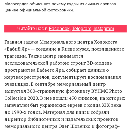
Милосердов объясняет, почему кадры из личных архивов
ценнее официальной фотохроники.
EN
UA
Читайте нас в
Facebook
,
Telegram
,
Instagram
Главная задача Мемориального центра Холокоста
«Бабий Яр» — создание в Киеве музея, посвященного
трагедии. Также центр занимается
исследовательской работой: строит 3D-модель
пространства Бабьего Яра, собирает данные о
жертвах расстрелов, документирует воспоминания
очевидцев. В сентябре мемориальный центр
выпустил 300-страничную фотокнигу BYHMC Photo
Collection 2020. В нее вошли 450 снимков, на которых
запечатлен быт украинских евреев с конца XIX века
до 1990-х годов. Материал для книги собрали
директор библиотечных и издательских проектов
мемориального центра Олег Шовенко и фотограф-