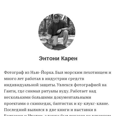
EN
UA
Энтони Карен
Фотограф из Нью-Йорка. Был морским пехотинцем и
много лет работал в индустрии средств
индивидуальной защиты. Увлекся фотографией на
Гаити, где снимал ритуалы вуду. Работает над
несколькими большими документальными
проектами о скинхедах, баптистах и ку-клукс-клане.
Последний вылился в две книги и выставки в
Болгарии и Италии, а также был показан на вечернем