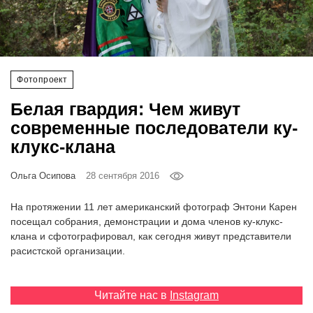
‘21
Фотопроект
Фотопроект
Репортаж
Белая гвардия: Чем живут
Партнерский
современные последователи ку-
материал
клукс-клана
О
Ольга Осипова
28 сентября 2016
птичке
На протяжении 11 лет американский фотограф Энтони Карен
Рекламодателям
посещал собрания, демонстрации и дома членов ку-клукс-
клана и сфотографировал, как сегодня живут представители
расистской организации.
Читайте нас в
Instagram