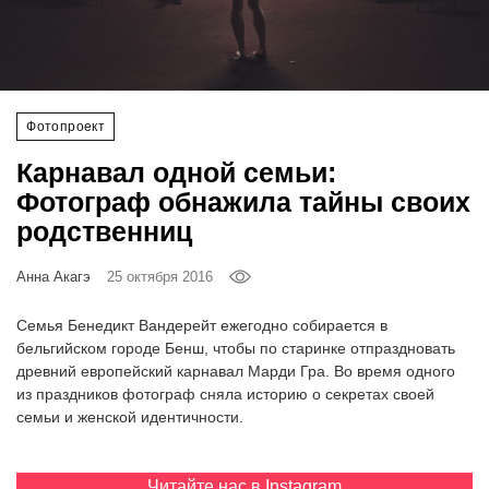
‘21
Фотопроект
Фотопроект
Репортаж
Карнавал одной семьи:
Партнерский
Фотограф обнажила тайны своих
материал
родственниц
О
Анна Акагэ
25 октября 2016
птичке
Семья Бенедикт Вандерейт ежегодно собирается в
Рекламодателям
бельгийском городе Бенш, чтобы по старинке отпраздновать
древний европейский карнавал Марди Гра. Во время одного
из праздников фотограф сняла историю о секретах своей
семьи и женской идентичности.
Читайте нас в
Instagram