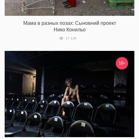
Мама в разных позах: Сыновний проект
Нико Конильо
17 130
18+