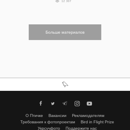
12 307
Больше материалов
О Птичке
Вакансии
Рекламодателям
Требования к фотопроектам
Bird in Flight Prize
Укрсучфото
Поддержите нас