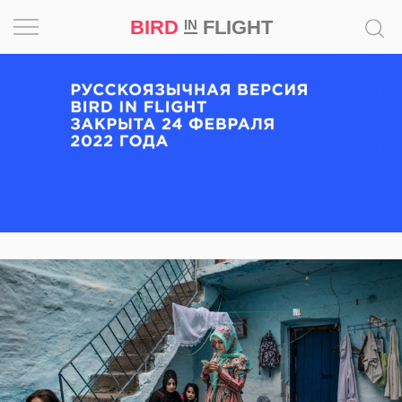
BIRD
FLIGHT
IN
Вдохновение
Почему
это
шедевр
Мир
Игра
Новости
Bird
in
Flight
Prize