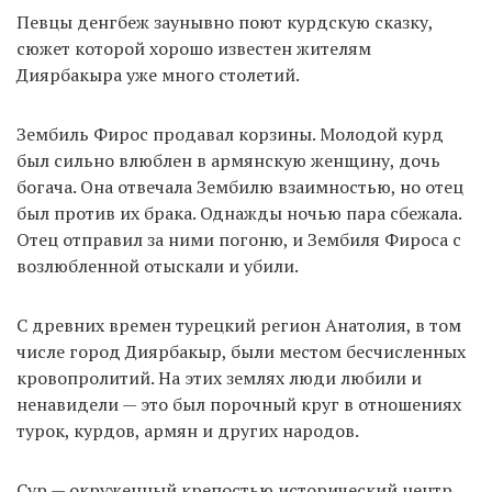
Певцы денгбеж заунывно поют курдскую сказку,
сюжет которой хорошо известен жителям
Диярбакыра уже много столетий.
Зембиль Фирос продавал корзины. Молодой курд
был сильно влюблен в армянскую женщину, дочь
богача. Она отвечала Зембилю взаимностью, но отец
был против их брака. Однажды ночью пара сбежала.
Отец отправил за ними погоню, и Зембиля Фироса с
возлюбленной отыскали и убили.
С древних времен турецкий регион Анатолия, в том
числе город Диярбакыр, были местом бесчисленных
кровопролитий. На этих землях люди любили и
ненавидели — это был порочный круг в отношениях
турок, курдов, армян и других народов.
Сур — окруженный крепостью исторический центр