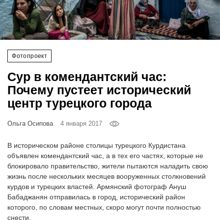
‘21
Фотопроект
Фотопроект
Репортаж
Сур в комендантский час:
Партнерский
Почему пустеет исторический
материал
центр турецкого города
О
Ольга Осипова
4 января 2017
птичке
В историческом районе столицы турецкого Курдистана
Рекламодателям
объявлен комендантский час, а в тех его частях, которые не
блокировало правительство, жители пытаются наладить свою
жизнь после нескольких месяцев вооруженных столкновений
курдов и турецких властей. Армянский фотограф Ануш
Бабаджанян отправилась в город, исторический район
которого, по словам местных, скоро могут почти полностью
снести.