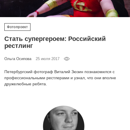
‘21
Фотопроект
Фотопроект
Репортаж
Стать супергероем: Российский
рестлинг
Партнерский
материал
Ольга Осипова
25 июля 2017
О
Петербургский фотограф Виталий Зюзин познакомился с
птичке
профессиональными рестлерами и узнал, что они вполне
дружелюбные ребята.
Рекламодателям