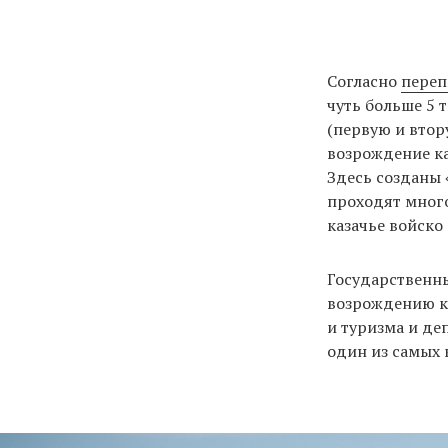
Согласно
переп
чуть больше 5 
(первую и втор
возрождение ка
Здесь созданы 
проходят мног
казачье войско 
Государственны
возрождению ка
и туризма и де
один из самых 