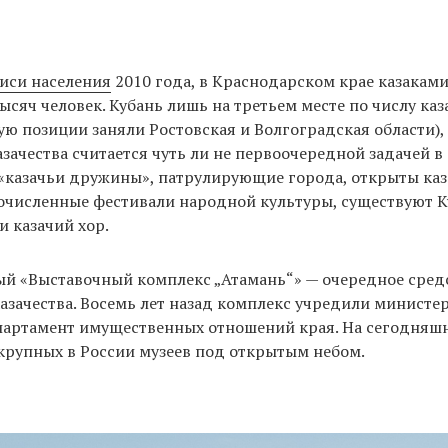
иси населения
2010 года, в Краснодарском крае казаками
тысяч человек. Кубань лишь на третьем месте по числу каз
ую позиции заняли Ростовская и Волгоградская области),
зачества считается чуть ли не первоочередной задачей в 
«казачьи дружины», патрулирующие города, открыты каз
очисленные фестивали народной культуры, существуют К
и казачий хор.
й «Выставочный комплекс „Атамань“» — очередное средс
зачества. Восемь лет назад комплекс учредили министе
партамент имущественных отношений края. На сегодняш
крупных в России музеев под открытым небом.