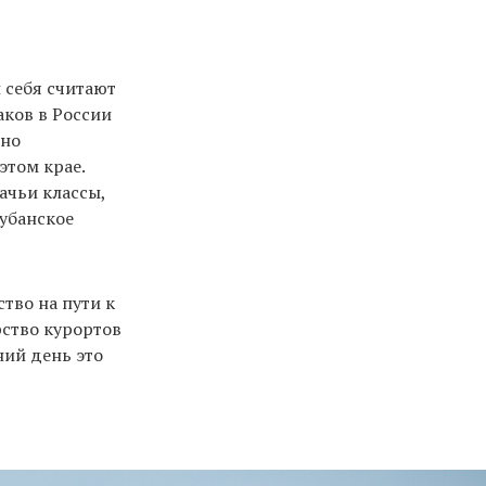
 себя считают
аков в России
 но
этом крае.
ачьи классы,
убанское
тво на пути к
рство курортов
ний день это