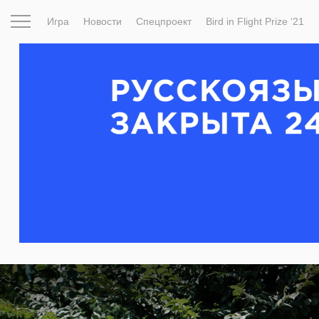
Игра
Новости
Спецпроект
Bird in Flight Prize ‘21
Вдохновение
Почему это шедевр
Мир
Фотопрое