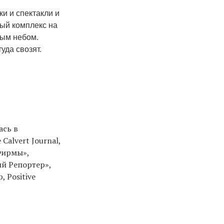
и и спектакли и
ный комплекс на
тым небом.
уда свозят.
ась в
Calvert Journal,
 Фирмы»,
ий Репортер»,
, Positive