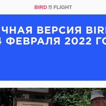
BIRD
FLIGHT
IN
кт
Репортаж