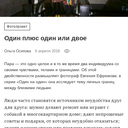
‘21
Фотопроект
Фотопроект
Репортаж
Один плюс один или двое
Партнерский
Ольга Осипова
6 апреля 2018
материал
Пара — это одно целое и в то же время два индивидуума со
своими чувствами, телами и границами. Об этой
О
птичке
двойственности размышляет фотограф Евгения Ефремова: в
серии «Один на один» она исследует тему личных границ
между близкими людьми.
Рекламодателям
Люди часто становятся источником неудобства друг
для друга: шумно делают ремонт или играют с
собакой в многоквартирном доме; дают непрошеные
советы и подарки, от которых неудобно отказаться;
звонят ранним утром или поздним вечером; задают