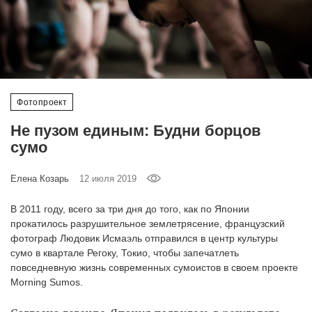
‘21
Фотопроект
Репортаж
Фотопроект
Партнерский
Не пузом единым: Будни борцов
материал
сумо
О
Елена Козарь
12 июля 2019
птичке
В 2011 году, всего за три дня до того, как по Японии
Рекламодателям
прокатилось разрушительное землетрясение, французский
фотограф Людовик Исмаэль отправился в центр культуры
сумо в квартале Регоку, Токио, чтобы запечатлеть
повседневную жизнь современных сумоистов в своем проекте
Morning Sumos.