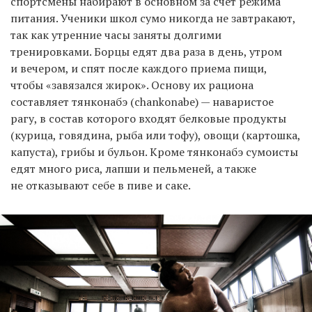
спортсмены набирают в основном за счет режима
питания. Ученики школ сумо никогда не завтракают,
так как утренние часы заняты долгими
тренировками. Борцы едят два раза в день, утром
и вечером, и спят после каждого приема пищи,
чтобы «завязался жирок». Основу их рациона
составляет тянконабэ (chankonabe) — наваристое
рагу, в состав которого входят белковые продукты
(курица, говядина, рыба или тофу), овощи (картошка,
капуста), грибы и бульон. Кроме тянконабэ сумоисты
едят много риса, лапши и пельменей, а также
не отказывают себе в пиве и саке.