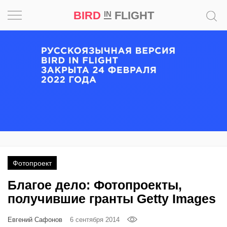
BIRD
FLIGHT
IN
Вдохновение
Почему
это
шедевр
Мир
Игра
Фотопроект
Новости
Благое дело: Фотопроекты,
Bird
получившие гранты Getty Images
in
Flight
Евгений Сафонов
6 сентября 2014
Prize