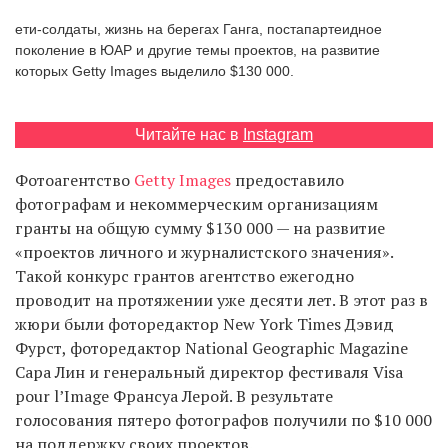
‘21
ети-солдаты, жизнь на берегах Ганга, постапартеидное
поколение в ЮАР и другие темы проектов, на развитие
Фотопроект
которых Getty Images выделило $130 000.
Репортаж
Читайте нас в
Instagram
Партнерский
Фотоагентство
Getty Images
предоставило
материал
фотографам и некоммерческим организациям
гранты на общую сумму $130 000 — на развитие
О
«проектов личного и журналистского значения».
птичке
Такой конкурс грантов агентство ежегодно
проводит на протяжении уже десяти лет. В этот раз в
Рекламодателям
жюри были фоторедактор New York Times Дэвид
Фурст, фоторедактор National Geographic Magazine
Сара Лин и генеральный директор фестиваля Visa
pour l’Image Франсуа Лерой. В результате
голосования пятеро фотографов получили по $10 000
на поддержку своих проектов.