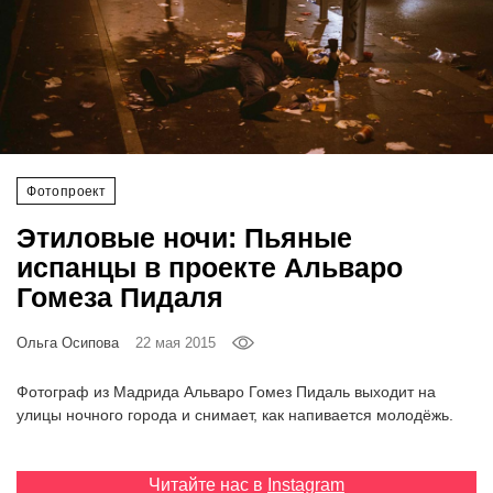
‘21
Фотопроект
Репортаж
Партнерский
Фотопроект
материал
Этиловые ночи: Пьяные
испанцы в проекте Альваро
О
Гомеза Пидаля
птичке
Ольга Осипова
22 мая 2015
Рекламодателям
Фотограф из Мадрида Альваро Гомез Пидаль выходит на
улицы ночного города и снимает, как напивается молодёжь.
Читайте нас в
Instagram