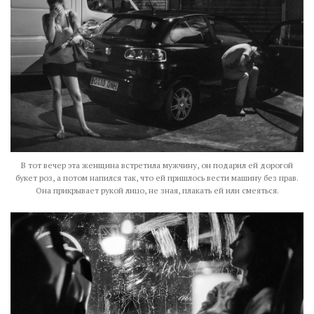
В тот вечер эта женщина встретила мужчину, он подарил ей дорогой
букет роз, а потом напился так, что ей пришлось вести машину без прав.
Она прикрывает рукой лицо, не зная, плакать ей или смеяться.