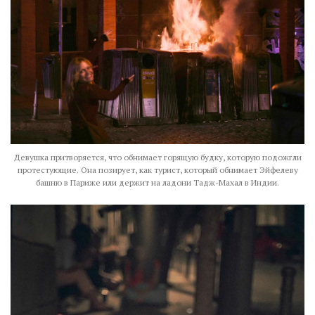
Девушка притворяется, что обнимает горящую будку, которую подожгли
протестующие. Она позирует, как турист, который обнимает Эйфелеву
башню в Париже или держит на ладони Тадж-Махал в Индии.