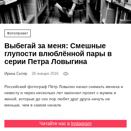
‘21
Фотопроект
Фотопроект
Репортаж
Выбегай за меня: Смешные
Партнерский
глупости влюблённой пары в
материал
серии Петра Ловыгина
О
Ирина Скляр
28 января 2016
птичке
Российский фотограф Пётр Ловыгин начал снимать жениха и
Рекламодателям
невесту и через несколько лет закончил проект с мужем и
женой, которые до сих пор любят друг друга ничуть не
меньше, чем в самом начале.
Читайте нас в
Instagram