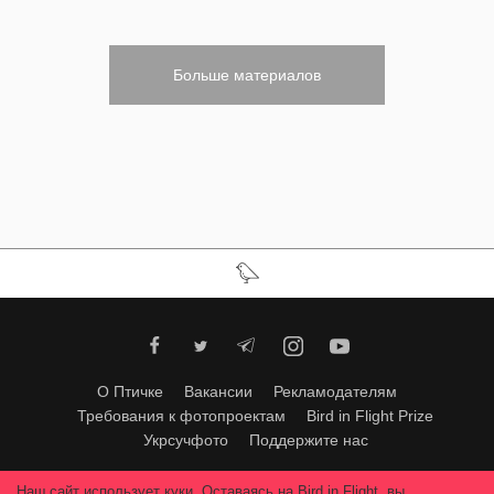
Больше материалов
О Птичке
Вакансии
Рекламодателям
Требования к фотопроектам
Bird in Flight Prize
Укрсучфото
Поддержите нас
Любое использование материалов допускается только с согласия
Наш сайт использует куки. Оставаясь на Bird in Flight, вы