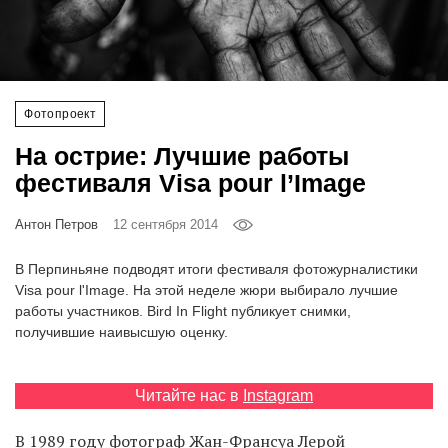
‘21
Фотопроект
Фотопроект
Репортаж
На острие: Лучшие работы
Партнерский
фестиваля Visa pour l’Image
материал
Антон Петров
12 сентября 2014
О
птичке
В Перпиньяне подводят итоги фестиваля фотожурналистики
Visa pour l'Image. На этой неделе жюри выбирало лучшие
работы участников. Bird In Flight публикует снимки,
Рекламодателям
получившие наивысшую оценку.
Читайте нас в
Instagram
В 1989 году фотограф Жан-Франсуа Лерой