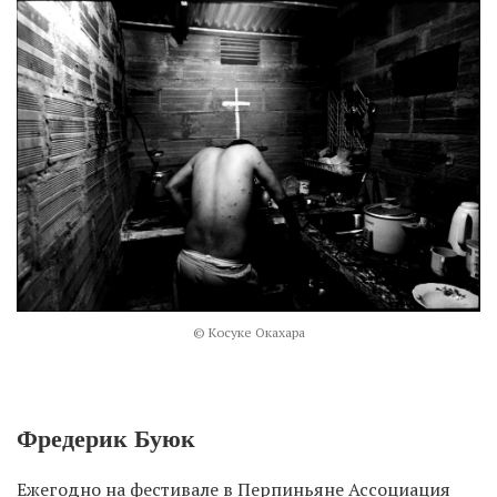
© Косуке Окахара
Фредерик Буюк
Ежегодно на фестивале в Перпиньяне Ассоциация