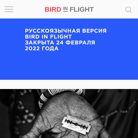
BIRD
FLIGHT
IN
Вдохновение
Почему
это
шедевр
Мир
Игра
Новости
Bird
in
Flight
Prize