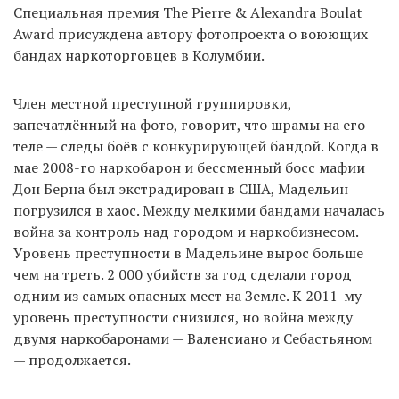
Специальная премия The Pierre & Alexandra Boulat
Award присуждена автору фотопроекта о воюющих
бандах наркоторговцев в Колумбии.
Член местной преступной группировки,
запечатлённый на фото, говорит, что шрамы на его
теле — следы боёв с конкурирующей бандой. Когда в
мае 2008-го наркобарон и бессменный босс мафии
Дон Берна был экстрадирован в США, Мадельин
погрузился в хаос. Между мелкими бандами началась
война за контроль над городом и наркобизнесом.
Уровень преступности в Мадельине вырос больше
чем на треть. 2 000 убийств за год сделали город
одним из самых опасных мест на Земле. К 2011-му
уровень преступности снизился, но война между
двумя наркобаронами — Валенсиано и Себастьяном
— продолжается.