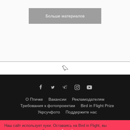
Больше материалов
О Птичке
Вакансии
Рекламодателям
Требования к фотопроектам
Bird in Flight Prize
Укрсучфото
Поддержите нас
Любое использование материалов допускается только с согласия
Наш сайт использует куки. Оставаясь на Bird in Flight, вы
редакции
.
© 2026, Bird In Flight.