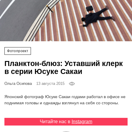
‘21
Фотопроект
Репортаж
Партнерский
Фотопроект
материал
Планктон-блюз: Уставший клерк
в серии Юсуке Сакаи
О
птичке
Ольга Осипова
13 августа 2015
Рекламодателям
Японский фотограф Юсуке Сакаи годами работал в офисе не
поднимая головы и однажды взглянул на себя со стороны.
Читайте нас в
Instagram