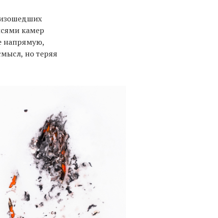
оизошедших
исями камер
е напрямую,
мысл, но теряя