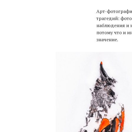
Арт-фотографи
трагедий: фот
наблюдения и н
потому что и и
значение.