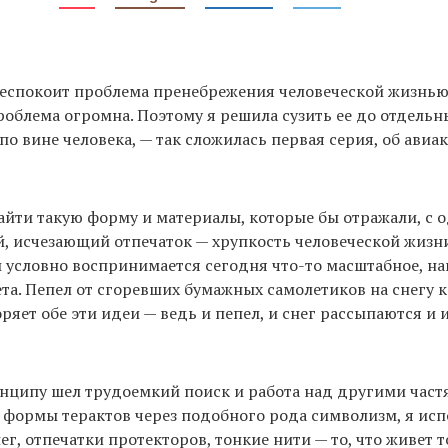
еспокоит проблема пренебрежения человеческой жизнью.
роблема огромна. Поэтому я решила сузить ее до отдельн
о вине человека, — так сложилась первая серия, об авиа
айти такую форму и материалы, которые бы отражали, с 
, исчезающий отпечаток — хрупкость человеческой жизни
 и условно воспринимается сегодня что-то масштабное, н
та. Пепел от сгоревших бумажных самолетиков на снегу к
ряет обе эти идеи — ведь и пепел, и снег рассыпаются и 
нципу шел трудоемкий поиск и работа над другими част
 формы терактов через подобного рода символизм, я исп
нег, отпечатки протекторов, тонкие нити — то, что живет т