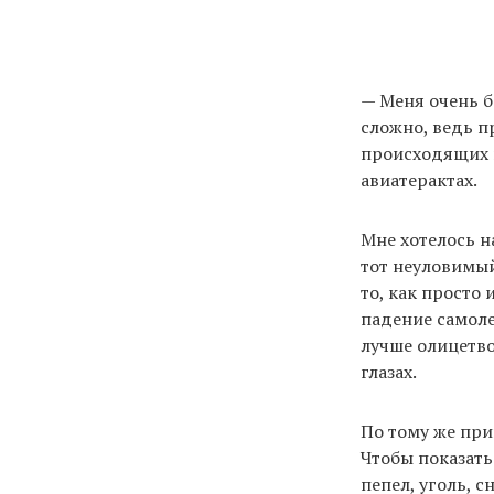
— Меня очень б
сложно, ведь п
происходящих п
авиатерактах.
Мне хотелось н
тот неуловимый
то, как просто
падение самоле
лучше олицетво
глазах.
По тому же при
Чтобы показать
пепел, уголь, с