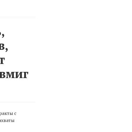
,
в,
т
 вмиг
ракты с
ахваты