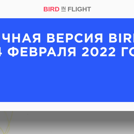
BIRD
FLIGHT
IN
кт
Репортаж