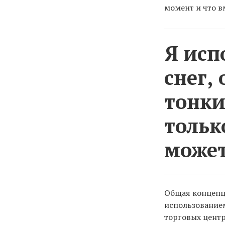
момент и что в
Я исп
снег,
тонки
тольк
может
Общая концепци
использованием
торговых центр