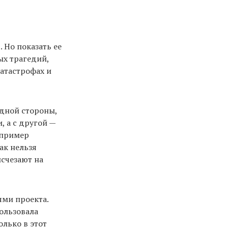
 Но показать ее
ых трагедий,
катастрофах и
одной стороны,
, а с другой —
апример
ак нельзя
исчезают на
ями проекта.
ользовала
олько в этот